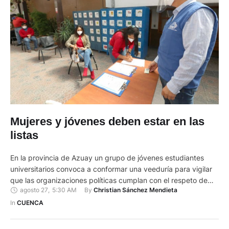
Mujeres y jóvenes deben estar en las
listas
En la provincia de Azuay un grupo de jóvenes estudiantes
universitarios convoca a conformar una veeduría para vigilar
que las organizaciones políticas cumplan con el respeto de
agosto 27
,
5:30 AM
By 
Christian Sánchez Mendieta
género y juventud en sus nóminas de candidatos. Y es que a
decir de Karen Segovia, una de las promotoras de esta
In 
CUENCA
iniciativa, el 11 de agosto de …