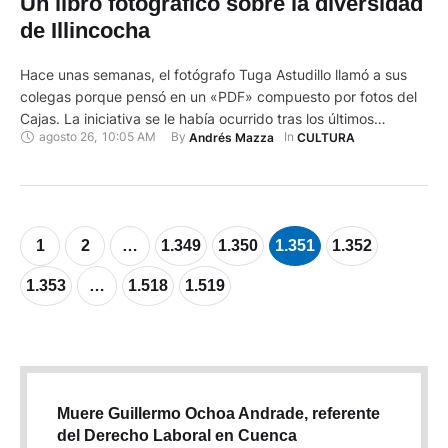
Un libro fotográfico sobre la diversidad
de Illincocha
Hace unas semanas, el fotógrafo Tuga Astudillo llamó a sus
colegas porque pensó en un «PDF» compuesto por fotos del
Cajas. La iniciativa se le había ocurrido tras los últimos
agosto 26
,
10:05 AM
By 
In 
Andrés Mazza
CULTURA
sucesos en el parque nacional, que principalmente están
relacionados con la construcción de la estación de bomberos
en la zona de Illincocha. Y lo que …
1
2
…
1.349
1.350
1.351
1.352
1.353
…
1.518
1.519
Muere Guillermo Ochoa Andrade, referente
del Derecho Laboral en Cuenca