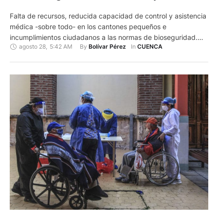
Falta de recursos, reducida capacidad de control y asistencia
médica -sobre todo- en los cantones pequeños e
incumplimientos ciudadanos a las normas de bioseguridad.
agosto 28
,
5:42 AM
By 
In 
Bolívar Pérez
CUENCA
Estos tres factores hacen que los municipios del Austro se
resistan al fin del estado de excepción en la emergencia
sanitaria del COVID-19 que anunció el Gobierno. De acuerdo
con Ejecutivo …