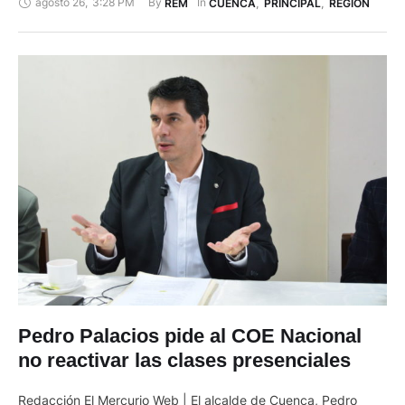
agosto 26
,
3:28 PM
By 
In 
REM
CUENCA
,
PRINCIPAL
,
REGIÓN
ruta Azuay-El Oro, así como las viajes Cuenca-Paute y
viceversa; Cuenca-Ingapirca; Cuenca-Gualleturo; Cuenca-
Pucará; Cuenca-Chontarmarca. Para ello las empresas de
buses deberán cumplir los procesos de desinfección y las
medidas …
Pedro Palacios pide al COE Nacional
no reactivar las clases presenciales
Redacción El Mercurio Web | El alcalde de Cuenca, Pedro