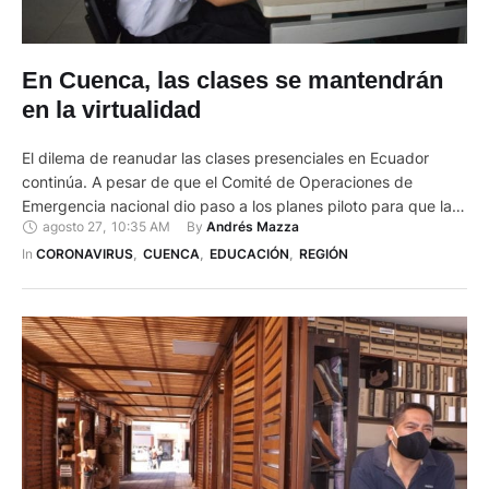
En Cuenca, las clases se mantendrán
en la virtualidad
El dilema de reanudar las clases presenciales en Ecuador
continúa. A pesar de que el Comité de Operaciones de
Emergencia nacional dio paso a los planes piloto para que las
agosto 27
,
10:35 AM
By 
Andrés Mazza
instituciones educativas, con ciertas limitaciones, puedan
recibir a estudiantes, una gran parte de la población rechaza
In 
CORONAVIRUS
,
CUENCA
,
EDUCACIÓN
,
REGIÓN
la decisión. La negativa empezó con los COE cantonales: …