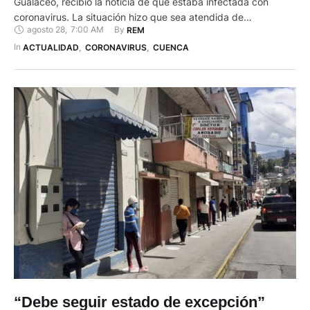
Gualaceo, recibió la noticia de que estaba infectada con
coronavirus. La situación hizo que sea atendida de
agosto 28
,
7:00 AM
By 
REM
emergencia e intervenida quirúrgicamente para proteger su
vida y la del bebé, que está sano y salvo. El caso se registró
In 
ACTUALIDAD
,
CORONAVIRUS
,
CUENCA
esta semana en el Hospital José Carrasco Arteaga, …
“Debe seguir estado de excepción”