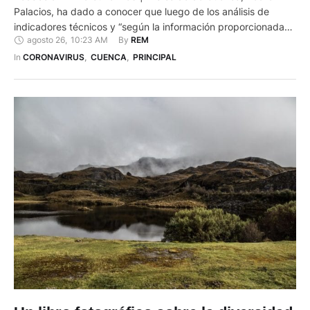
Palacios, ha dado a conocer que luego de los análisis de
indicadores técnicos y “según la información proporcionada
agosto 26
,
10:23 AM
By 
REM
por los entes asesores en movilidad, salud, seguridad, gestión
de riesgos, productividad y sector social”, se ha resuelto
In 
CORONAVIRUS
,
CUENCA
,
PRINCIPAL
solicitar al COE Nacional “mantener la decisión” de no …