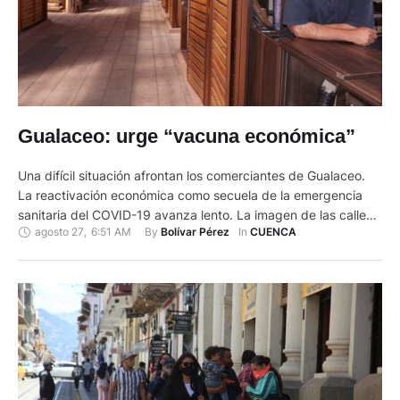
Gualaceo: urge “vacuna económica”
Una difícil situación afrontan los comerciantes de Gualaceo.
La reactivación económica como secuela de la emergencia
sanitaria del COVID-19 avanza lento. La imagen de las calles
agosto 27
,
6:51 AM
By 
In 
Bolívar Pérez
CUENCA
llenas de personas ingresando a los locales para adquirir
diferentes artículos ha cambiado totalmente por negocios
cerrados y espacios en arriendo por falta de ingresos
económicos. Las restricciones para …