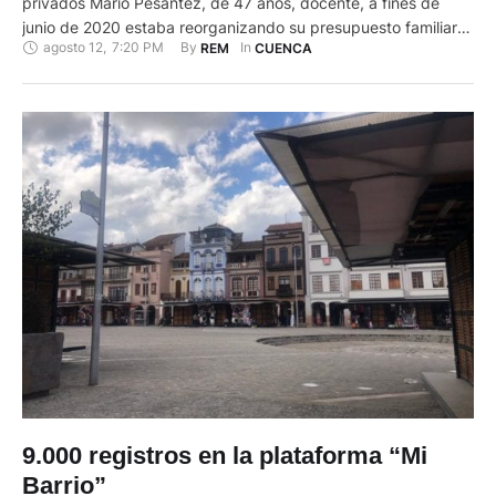
privados Mario Pesántez, de 47 años, docente, a fines de
junio de 2020 estaba reorganizando su presupuesto familiar
agosto 12
,
7:20 PM
By 
In 
REM
CUENCA
para ver de qué manera podía sumar el dinero para pagar la
cuota de julio de un crédito que tiene con la banca privada.
No lo pudo hacer, todavía …
9.000 registros en la plataforma “Mi
Barrio”