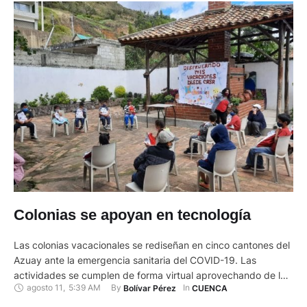
Colonias se apoyan en tecnología
Las colonias vacacionales se rediseñan en cinco cantones del
Azuay ante la emergencia sanitaria del COVID-19. Las
actividades se cumplen de forma virtual aprovechando de las
agosto 11
,
5:39 AM
By 
In 
Bolívar Pérez
CUENCA
facilidades de las redes sociales -y en caso de ser necesario-
con encuentros y visitas domiciliarias bajo estrictas medidas