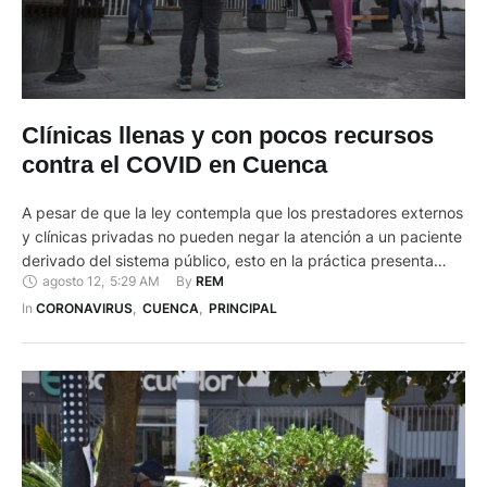
Clínicas llenas y con pocos recursos
contra el COVID en Cuenca
A pesar de que la ley contempla que los prestadores externos
y clínicas privadas no pueden negar la atención a un paciente
derivado del sistema público, esto en la práctica presenta
agosto 12
,
5:29 AM
By 
REM
problemas. El lleno completo en los hospitales públicos hace
que los afiliados busquen una derivación al sistema privado
In 
CORONAVIRUS
,
CUENCA
,
PRINCIPAL
que no siempre termina ejecutándose. También …