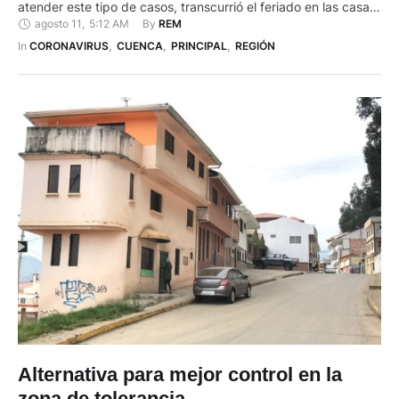
atender este tipo de casos, transcurrió el feriado en las casas
agosto 11
,
5:12 AM
By 
REM
de salud de Cuenca. Los médicos temen que los casos
aumenten. El feriado y el relajamiento de medidas, según
In 
CORONAVIRUS
,
CUENCA
,
PRINCIPAL
,
REGIÓN
expertos como Andrea Gómez Ayora, epidemióloga …
Alternativa para mejor control en la
zona de tolerancia