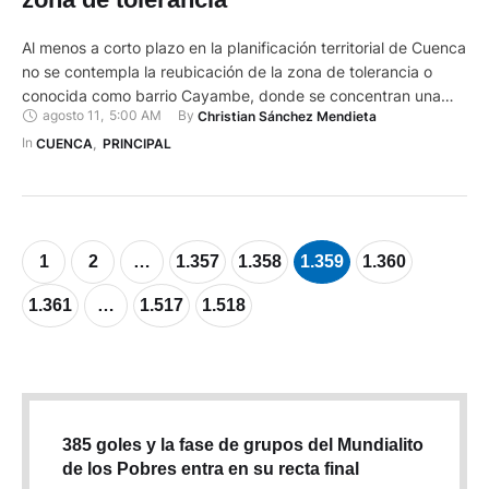
Al menos a corto plazo en la planificación territorial de Cuenca
no se contempla la reubicación de la zona de tolerancia o
conocida como barrio Cayambe, donde se concentran una
agosto 11
,
5:00 AM
By 
Christian Sánchez Mendieta
decena de prostíbulos. Estos locales están en este sitio desde
hace unos 40 años cuando todavía no había viviendas
In 
CUENCA
,
PRINCIPAL
familiares. Este lugar está a pocas …
1
2
…
1.357
1.358
1.359
1.360
1.361
…
1.517
1.518
385 goles y la fase de grupos del Mundialito
de los Pobres entra en su recta final