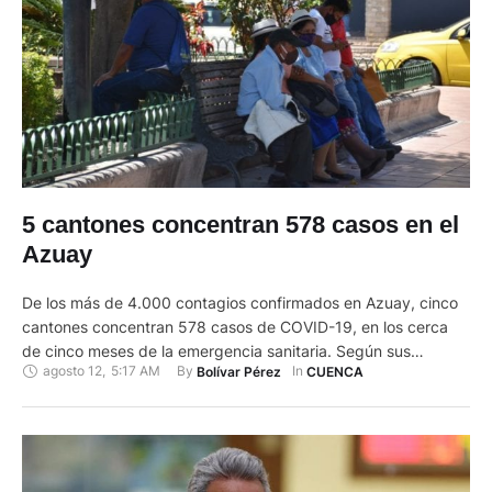
5 cantones concentran 578 casos en el
Azuay
De los más de 4.000 contagios confirmados en Azuay, cinco
cantones concentran 578 casos de COVID-19, en los cerca
de cinco meses de la emergencia sanitaria. Según sus
agosto 12
,
5:17 AM
By 
In 
Bolívar Pérez
CUENCA
autoridades, han tenido “altas y bajas” en las cifras de
contagios que han llevado –en algunos casos- a endurecer las
medidas ante posibles rebrotes del virus. Después de …