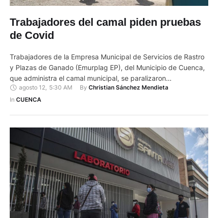
Trabajadores del camal piden pruebas
de Covid
Trabajadores de la Empresa Municipal de Servicios de Rastro
y Plazas de Ganado (Emurplag EP), del Municipio de Cuenca,
que administra el camal municipal, se paralizaron
agosto 12
,
5:30 AM
By 
Christian Sánchez Mendieta
momentáneamente. Lo hicieron el último lunes y se reunieron
en los exteriores de este establecimiento, que está en el
In 
CUENCA
sector de Patamarca, para exigir a la municipalidad que se …