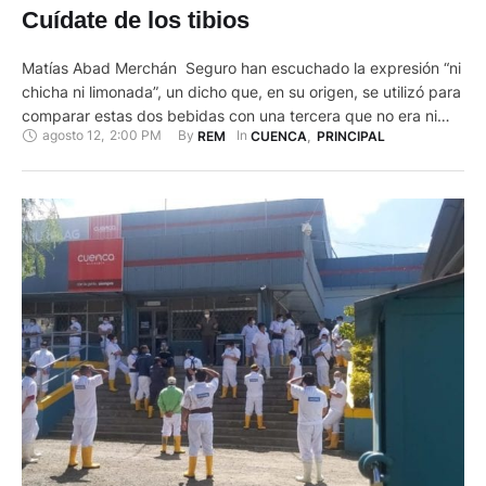
Cuídate de los tibios
Matías Abad Merchán Seguro han escuchado la expresión “ni
chicha ni limonada”, un dicho que, en su origen, se utilizó para
comparar estas dos bebidas con una tercera que no era ni
agosto 12
,
2:00 PM
By 
In 
REM
CUENCA
,
PRINCIPAL
fuerte (o alcohólica) como la chicha, ni suave y refrescante
como el jugo de limón. Hoy en día esta comparación también
se utiliza …