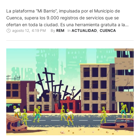
La plataforma “Mi Barrio”, impulsada por el Municipio de
Cuenca, supera los 9.000 registros de servicios que se
ofertan en toda la ciudad. Es una herramienta gratuita a la
agosto 12
,
4:19 PM
By 
In 
REM
ACTUALIDAD
,
CUENCA
que se puede ingresar a través de www.mibarrio.com.ec y
asimismo consta en la mayoría de páginas oficiales del ente
municipal y sus empresas. A futuro se proyecta …