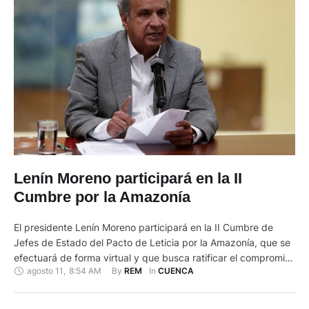
Lenín Moreno participará en la II
Cumbre por la Amazonía
El presidente Lenín Moreno participará en la II Cumbre de
Jefes de Estado del Pacto de Leticia por la Amazonía, que se
efectuará de forma virtual y que busca ratificar el compromiso
agosto 11
,
8:54 AM
By 
In 
REM
CUENCA
político por mantener una agenda común que contribuya a la
preservación ambiental de la región. Así lo informó este lunes
la Presidencia de …