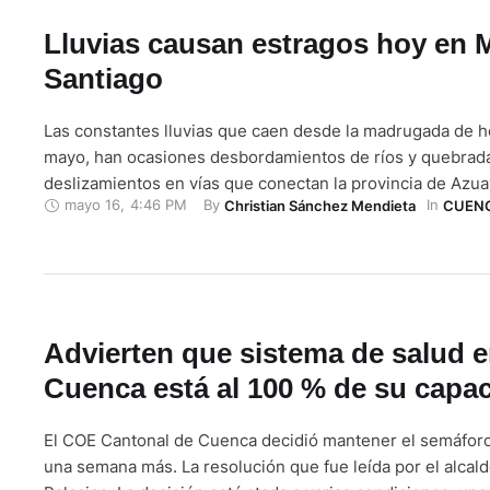
Lluvias causan estragos hoy en
Santiago
Las constantes lluvias que caen desde la madrugada de h
mayo, han ocasiones desbordamientos de ríos y quebrad
deslizamientos en vías que conectan la provincia de Azu
mayo 16
,
4:46 PM
By 
In 
Christian Sánchez Mendieta
CUEN
Morona Santiago. La Servicio Nacional de Gestión de Rie
Emergencias (SNGRE) reportó el desbordamiento de los r
Kiim, …
Advierten que sistema de salud 
Cuenca está al 100 % de su capa
El COE Cantonal de Cuenca decidió mantener el semáforo
una semana más. La resolución que fue leída por el alcal