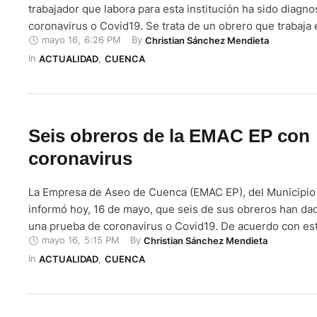
trabajador que labora para esta institución ha sido diagn
coronavirus o Covid19. Se trata de un obrero que trabaja e
mayo 16
,
6:26 PM
By 
Christian Sánchez Mendieta
por lo que estos espacios se cerraron para un proceso de
In 
con esto prevenir posibles contagios. De acuerdo con la 
ACTUALIDAD
,
CUENCA
Seis obreros de la EMAC EP con
coronavirus
La Empresa de Aseo de Cuenca (EMAC EP), del Municipio
informó hoy, 16 de mayo, que seis de sus obreros han dad
una prueba de coronavirus o Covid19. De acuerdo con esta
mayo 16
,
5:15 PM
By 
Christian Sánchez Mendieta
desde el inicio de esta emergencia sanitaria han aplicado
In 
de bioseguridad para prevenir contagios por esta …
ACTUALIDAD
,
CUENCA