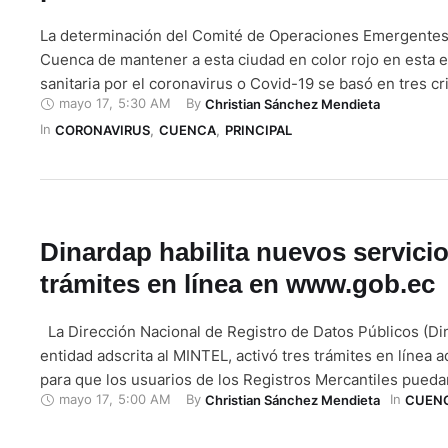
La determinación del Comité de Operaciones Emergentes
Cuenca de mantener a esta ciudad en color rojo en esta
sanitaria por el coronavirus o Covid-19 se basó en tres cri
mayo 17
,
5:30 AM
By 
Christian Sánchez Mendieta
son: capacidad hospitalaria, pruebas de diagnóstico e inc
In 
movilidad. El COE dispone de información proporcionada 
CORONAVIRUS
,
CUENCA
,
PRINCIPAL
nacionales y locales, …
Dinardap habilita nuevos servicio
trámites en línea en www.gob.ec
La Dirección Nacional de Registro de Datos Públicos (Di
entidad adscrita al MINTEL, activó tres trámites en línea a
para que los usuarios de los Registros Mercantiles puedan
mayo 17
,
5:00 AM
By 
In 
Christian Sánchez Mendieta
CUEN
necesidad de recurrir a estas dependencias, sus proceso
están: la Inscripción de nombramientos, la Inscripción de