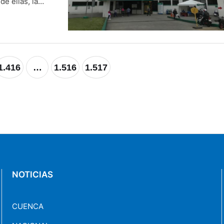
de ellas, la
ciudad. El día
 …
1.416
…
1.516
1.517
NOTICIAS
CUENCA