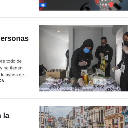
personas
re todo de
 y no tienen
s de ayuda de
CA
 (Give Refugees
 la