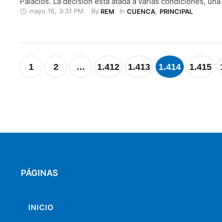
Palacios. La decisión está atada a varias condiciones, una 
mayo 16
,
3:31 PM
By 
In 
REM
CUENCA
,
PRINCIPAL
preocupación por la capacidad del sistema de salud de la 
viernes 15 varias autoridades hospitalarias señalaron que
1
2
…
1.412
1.413
1.414
1.415
PÁGINAS
INICIO