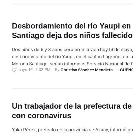
compraventa con reserva de …
Desbordamiento del río Yaupi e
Santiago deja dos niños fallecid
Dos niños de 6 y 3 años perdieron la vida hoy,16 de mayo, 
desbordamiento del rio Yaupi, en el cantón Logroño, en la
Morona Santiago, según informó el Servicio Nacional de 
mayo 16
,
7:33 PM
By 
In 
Christian Sánchez Mendieta
CUEN
Riesgos y Emergencias (SNGRE). Los cadáveres de los p
recuperados en la comunidad de Santiago Tukupi. Sus …
Un trabajador de la prefectura d
con coronavirus
Yaku Pérez, prefecto de la provincia de Azuay, informó q