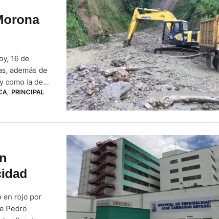
 Morona
oy, 16 de
as, además de
ay como la de
CA
,
PRINCIPAL
sgos y
íos Yaupi y
en
cidad
 en rojo por
de Pedro