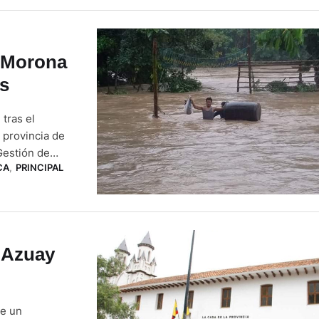
n Morona
os
tras el
 provincia de
Gestión de
CA
,
PRINCIPAL
equeños fueron
e Azuay
ue un