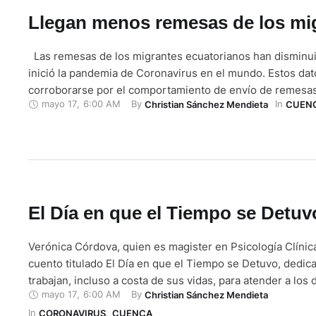
Llegan menos remesas de los mi
Las remesas de los migrantes ecuatorianos han disminu
inició la pandemia de Coronavirus en el mundo. Estos da
corroborarse por el comportamiento de envío de remesas 
mayo 17
,
6:00 AM
By 
In 
Christian Sánchez Mendieta
CUEN
específicamente a Cuenca. El local de Western Union en e
Coralcentro, antes de la pandemia los giros de los migra
El Día en que el Tiempo se Detuv
Verónica Córdova, quien es magister en Psicología Clínica
cuento titulado El Día en que el Tiempo se Detuvo, dedic
trabajan, incluso a costa de sus vidas, para atender a los
mayo 17
,
6:00 AM
By 
Christian Sánchez Mendieta
precisamente es un homenaje al personal de salud, de las
In 
de seguridad y socorro, comunicadores sociales, entre ot
CORONAVIRUS
,
CUENCA