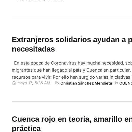
Extranjeros solidarios ayudan a 
necesitadas
En esta época de Coronavirus hay mucha necesidad, sob
migrantes que han llegado al país y Cuenca en particular,
recursos para vivir. Por ello han surgido varias iniciativa
mayo 17
,
5:35 AM
By 
In 
Christian Sánchez Mendieta
CUEN
grupos solidarios, como la organización cristiana GRACE
a Chance), con base en Estados Unidos, y que …
Cuenca rojo en teoría, amarillo en
práctica