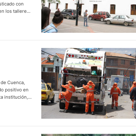
osticado con
n los talleres,
sinfección, y
…
 de Cuenca,
o positivo en
 institución,
 los protocolos