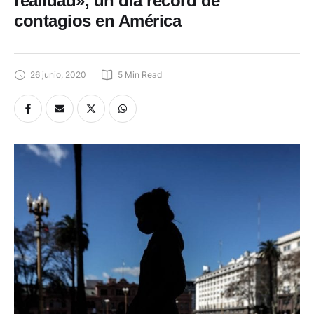
realidad», un día récord de
contagios en América
26 junio, 2020
5
 Min Read