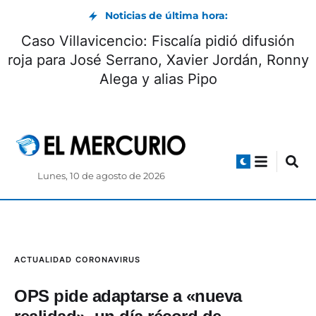
Noticias de última hora:
o cadáveres hallados en Pucará estaban
Ca
n dos fosas comunes junto a una mina
roja
ilegal
Lunes, 10 de agosto de 2026
ACTUALIDAD
CORONAVIRUS
OPS pide adaptarse a «nueva