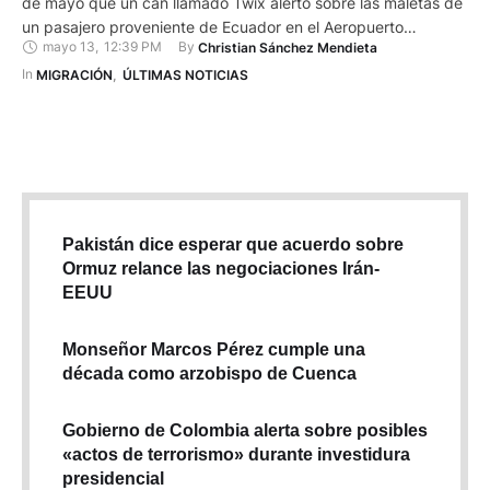
de mayo que un can llamado Twix alertó sobre las maletas de
un pasajero proveniente de Ecuador en el Aeropuerto
mayo 13
,
12:39 PM
By 
Christian Sánchez Mendieta
Internacional Hartsfield-Jackson de Atlanta (ATL). El pasajero
declaró que transportaba fruta y carne de cerdo, pero
In 
MIGRACIÓN
,
ÚLTIMAS NOTICIAS
especialistas de Customs and Border Protection (CBP) en
agricultura, encargados del …
Pakistán dice esperar que acuerdo sobre
Ormuz relance las negociaciones Irán-
EEUU
Monseñor Marcos Pérez cumple una
década como arzobispo de Cuenca
Gobierno de Colombia alerta sobre posibles
«actos de terrorismo» durante investidura
presidencial