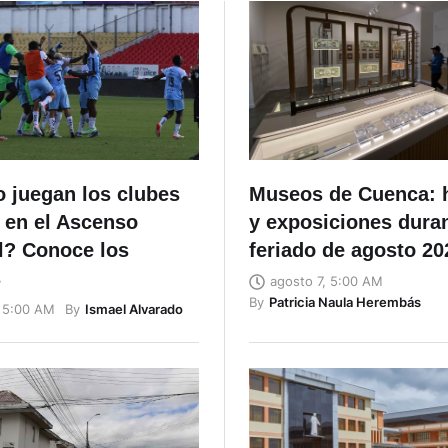
 juegan los clubes
Museos de Cuenca: 
 en el Ascenso
y exposiciones duran
l? Conoce los
feriado de agosto 20
s
agosto 7, 5:00 AM
By
Patricia Naula Herembás
By
Ismael Alvarado
, 5:00 AM