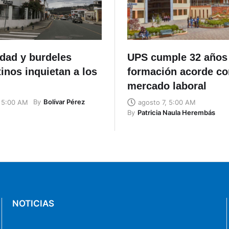
idad y burdeles
UPS cumple 32 años
inos inquietan a los
formación acorde co
mercado laboral
By
Bolívar Pérez
, 5:00 AM
agosto 7, 5:00 AM
By
Patricia Naula Herembás
NOTICIAS