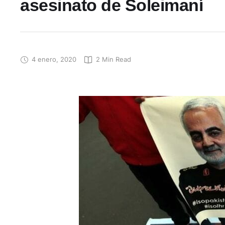
asesinato de Soleimaní
4 enero, 2020
2
 Min Read