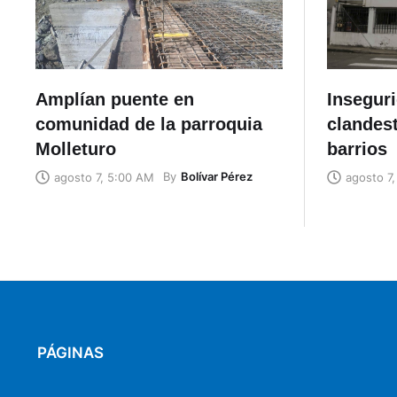
Amplían puente en
Insegur
comunidad de la parroquia
clandest
Molleturo
barrios
By
Bolívar Pérez
agosto 7, 5:00 AM
agosto 7
PÁGINAS