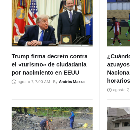
Trump firma decreto contra
¿Cuándo
el «turismo» de ciudadanía
azuayos
por nacimiento en EEUU
Naciona
horario
By
Andrés Mazza
agosto 7, 7:00 AM
agosto 7