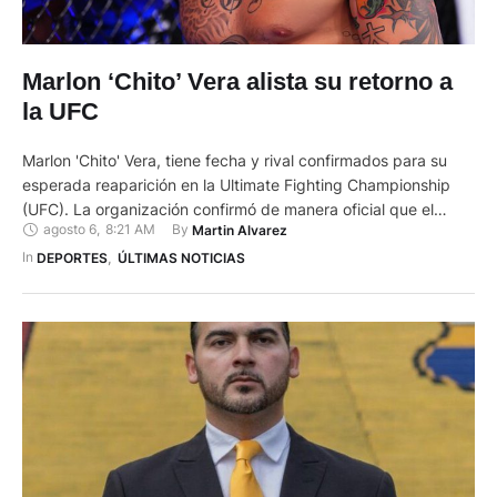
Marlon ‘Chito’ Vera alista su retorno a
la UFC
Marlon 'Chito' Vera, tiene fecha y rival confirmados para su
esperada reaparición en la Ultimate Fighting Championship
(UFC). La organización confirmó de manera oficial que el
agosto 6
,
8:21 AM
By 
Martin Alvarez
manabita volverá al octágono el próximo sábado 19 de
septiembre de 2026. Ese día se medirá ante el canadiense
In 
DEPORTES
,
ÚLTIMAS NOTICIAS
Charles Jourdain, dentro de la cartelera del evento UFC 331.
…