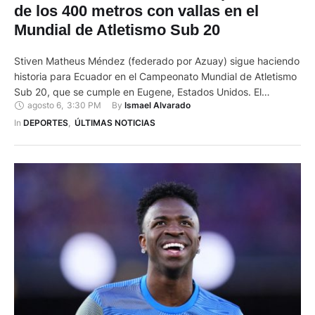
de los 400 metros con vallas en el
Mundial de Atletismo Sub 20
Stiven Matheus Méndez (federado por Azuay) sigue haciendo
historia para Ecuador en el Campeonato Mundial de Atletismo
Sub 20, que se cumple en Eugene, Estados Unidos. El
agosto 6
,
3:30 PM
By 
Ismael Alvarado
velocista ecuatoriano, conocido como ‘El Patrón’, clasificó a
las semifinales de los 400 metros con vallas y este sábado 8
In 
DEPORTES
,
ÚLTIMAS NOTICIAS
de agosto buscará un lugar en la final …