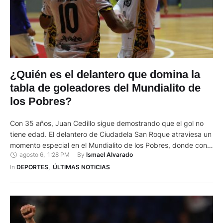
¿Quién es el delantero que domina la
tabla de goleadores del Mundialito de
los Pobres?
Con 35 años, Juan Cedillo sigue demostrando que el gol no
tiene edad. El delantero de Ciudadela San Roque atraviesa un
momento especial en el Mundialito de los Pobres, donde con
agosto 6
,
1:28 PM
By 
Ismael Alvarado
11 tantos se convirtió, por ahora, en el máximo goleador del
interbarrial. Debutó con 22 años con el barrio Las Américas.
In 
DEPORTES
,
ÚLTIMAS NOTICIAS
Su historia en …