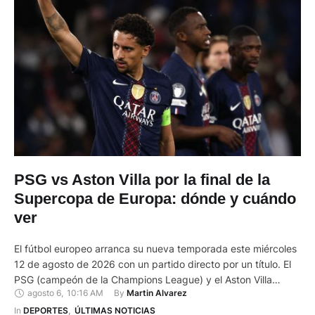
PSG vs Aston Villa por la final de la
Supercopa de Europa: dónde y cuándo
ver
El fútbol europeo arranca su nueva temporada este miércoles
12 de agosto de 2026 con un partido directo por un título. El
PSG (campeón de la Champions League) y el Aston Villa
agosto 6
,
10:16 AM
By 
Martin Alvarez
(campeón de la Europa League) se enfrentan en el Stadion
Salzburg de Austria para definir al ganador de la Supercopa
In 
DEPORTES
,
ÚLTIMAS NOTICIAS