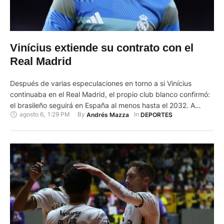
Vinícius extiende su contrato con el
Real Madrid
Después de varias especulaciones en torno a si Vinícius
continuaba en el Real Madrid, el propio club blanco confirmó:
el brasileño seguirá en España al menos hasta el 2032. A
agosto 6
,
1:29 PM
By 
In 
Andrés Mazza
DEPORTES
través de un comunicado y una publicación en sus redes
sociales, Vinícius se mantendrá como jugador del Real Madrid
tras firmar una renovación. En medio …