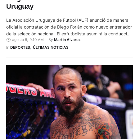
Uruguay
La Asociación Uruguaya de Fútbol (AUF) anunció de manera
oficial la contratación de Diego Forlán como nuevo entrenador
de la selección nacional. El exfutbolista asumirá la conducción
agosto 6
,
9:10 AM
By 
Martin Alvarez
de la selección mayor de forma interina (temporal) y será el
director técnico principal de la categoría juvenil Sub-20. La
In 
DEPORTES
,
ÚLTIMAS NOTICIAS
llegada de Forlán se produce tras la salida …