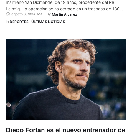
marfileño Yan Diomande, de 19 años, procedente del RB
Leipzig. La operación se ha cerrado en un traspaso de 130
agosto 6
,
9:34 AM
By 
Martin Alvarez
millones de euros. Esta cifra convierte al atacante en la
contratación más costosa en la historia del Madrid. Así, supera
In 
DEPORTES
,
ÚLTIMAS NOTICIAS
los 103 millones de euros …
Diego Forlán es el nuevo entrenador de