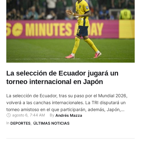
La selección de Ecuador jugará un
torneo internacional en Japón
La selección de Ecuador, tras su paso por el Mundial 2026,
volverá a las canchas internacionales. La TRI disputará un
torneo amistoso en el que participarán, además, Japón,
agosto 6
,
7:44 AM
By 
Andrés Mazza
Nueva Zelanda y Panamá. Ecuador iniciará el campeonato el 1
de octubre, frente a Japón, en el estadio de Yokohama.
In 
DEPORTES
,
ÚLTIMAS NOTICIAS
Mientras que, por su lado, se enfrentarán …