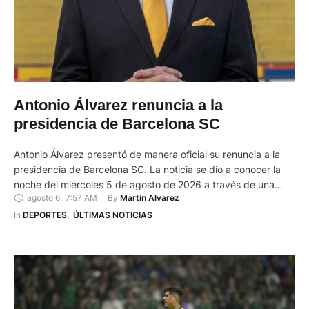
Antonio Álvarez renuncia a la
presidencia de Barcelona SC
Antonio Álvarez presentó de manera oficial su renuncia a la
presidencia de Barcelona SC. La noticia se dio a conocer la
noche del miércoles 5 de agosto de 2026 a través de una
agosto 6
,
7:57 AM
By 
Martin Alvarez
carta publicada en su cuenta de la red social X (antes
Twitter). En su comunicado, Álvarez explicó que tomó la
In 
DEPORTES
,
ÚLTIMAS NOTICIAS
decisión debido …