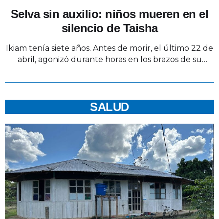
Selva sin auxilio: niños mueren en el
silencio de Taisha
Ikiam tenía siete años. Antes de morir, el último 22 de
abril, agonizó durante horas en los brazos de su
madre, que intentaba calmarlo con golpecitos en la
espalda. Llevaba tres días con malestar de estómago,
fiebre, vómito y diarrea con sangre. Vivía en la
comunidad Achuar, de Surik Nuevo, en la selva, en
SALUD
Huasaga, …