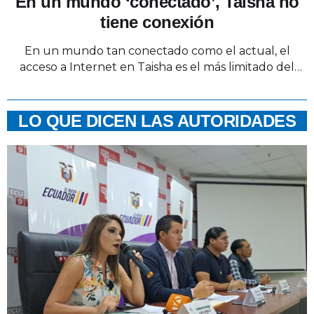
En un mundo ‘conectado’, Taisha no
tiene conexión
En un mundo tan conectado como el actual, el
acceso a Internet en Taisha es el más limitado del
país. Y, precisamente, la comuna Huasaga, en donde
quedan Kuserua y Mashuim, es la de peor cobertura
del cantón. Es penoso debido a que es el único medio
LO QUE DICEN LAS AUTORIDADES
que tienen sus habitantes para notificar una
emergencia. …