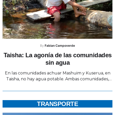
By 
Fabian Campoverde
Taisha: La agonía de las comunidades
sin agua
En las comunidades achuar Mashuim y Kuserua, en
Taisha, no hay agua potable. Ambas comunidades,
separadas por apenas 1.8 kilómetros de distancia,
geográficamente están a menos de 4 horas de la
frontera y limitan con la provincia de Datem del
Marañón, una de las 8 que integran Loreto, un
TRANSPORTE
departamento amazónico de Perú. Las dos …