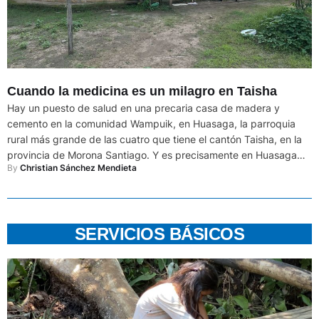
Cuando la medicina es un milagro en Taisha
Hay un puesto de salud en una precaria casa de madera y
cemento en la comunidad Wampuik, en Huasaga, la parroquia
rural más grande de las cuatro que tiene el cantón Taisha, en la
provincia de Morona Santiago. Y es precisamente en Huasaga
By 
Christian Sánchez Mendieta
donde, desde diciembre de 2024, se reportan muertes de niños
con síntomas …
SERVICIOS BÁSICOS