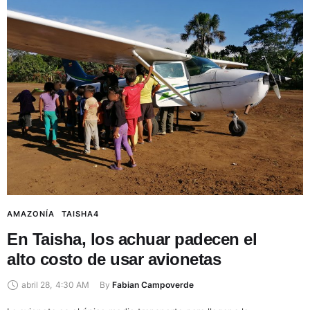
AMAZONÍA
TAISHA4
En Taisha, los achuar padecen el
alto costo de usar avionetas
abril 28
,
4:30 AM
By 
Fabian Campoverde