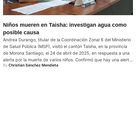
Niños mueren en Taisha: investigan agua como
posible causa
Andrea Durango, titular de la Coordinación Zonal 6 del Ministerio
de Salud Pública (MSP), visitó el cantón Taisha, en la provincia
de Morona Santiago, el 24 de abril de 2025, en respuesta a una
alerta por la muerte de varios niños. Confirmó que hay una alerta
By 
Christian Sánchez Mendieta
epidemiológica y declaró: “se está haciendo un análisis de …