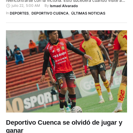
reencontrarse con la victoria. Esto sucederá cuando visite a
julio 22
,
5:00 AM
By 
Ismael Alvarado
Macará, desde las 14:00, en el inicio de la jornada de este
martes por la fecha 21 de la LigaPro. El conjunto dirigido por
In 
DEPORTES
,
DEPORTIVO CUENCA
,
ÚLTIMAS NOTICIAS
Jorge Célico …
Deportivo Cuenca se olvidó de jugar y
ganar