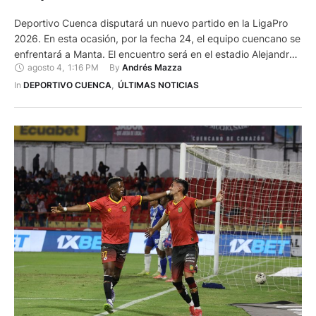
Deportivo Cuenca disputará un nuevo partido en la LigaPro
2026. En esta ocasión, por la fecha 24, el equipo cuencano se
enfrentará a Manta. El encuentro será en el estadio Alejandro
agosto 4
,
1:16 PM
By 
Andrés Mazza
Serrano Aguilar, a las 19h00, del 10 de agosto. Las entradas
se pondrán a la venta desde la tarde de este 4 de agosto …
In 
DEPORTIVO CUENCA
,
ÚLTIMAS NOTICIAS