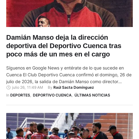
Damián Manso deja la dirección
deportiva del Deportivo Cuenca tras
poco más de un mes en el cargo
Síguenos en Google News y entérate de lo que sucede en
Cuenca El Club Deportivo Cuenca confirmó el domingo, 26 de
julio de 2026, la salida de Damián Manso como director
julio 26
,
11:49 AM
By 
Raúl Sacta Domínguez
deportivo de la institución. El anuncio fue realizado durante
la rueda de prensa de presentación del nuevo director
In 
DEPORTES
,
DEPORTIVO CUENCA
,
ÚLTIMAS NOTICIAS
técnico, Daniel Neculman, y su cuerpo técnico, en la …