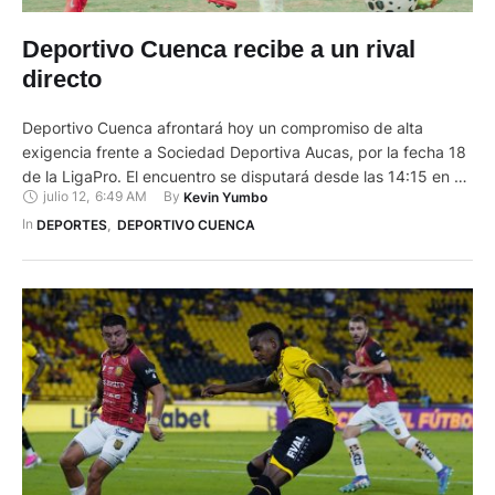
Deportivo Cuenca recibe a un rival
directo
Deportivo Cuenca afrontará hoy un compromiso de alta
exigencia frente a Sociedad Deportiva Aucas, por la fecha 18
de la LigaPro. El encuentro se disputará desde las 14:15 en el
julio 12
,
6:49 AM
By 
Kevin Yumbo
estadio Alejandro Serrano Aguilar. Este partido representa una
oportunidad para que el cuadro colorado recupere terreno en
In 
DEPORTES
,
DEPORTIVO CUENCA
la tabla de posiciones. Es importante mencionar que …