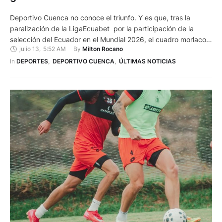
Deportivo Cuenca no conoce el triunfo. Y es que, tras la
paralización de la LigaEcuabet por la participación de la
selección del Ecuador en el Mundial 2026, el cuadro morlaco
julio 13
,
5:52 AM
By 
Milton Rocano
sufre su segunda derrota consecutiva. Ayer, como dueño de
casa sucumbió por 0-1 ante Aucas, con autogol de Andrés
In 
DEPORTES
,
DEPORTIVO CUENCA
,
ÚLTIMAS NOTICIAS
López. Los rojos, recibieron en el …