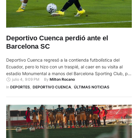
Deportivo Cuenca perdió ante el
Barcelona SC
Deportivo Cuenca regresó a la contienda futbolística del
Ecuador, pero lo hizo con un traspié, al caer en su visita al
estadio Monumental a manos del Barcelona Sporting Club, por
julio 4
,
9:09 PM
By 
Milton Rocano
2-0. Con un autogól de Patricio Boolsen y otro tanto de
Jhonny Quiñónez. Y es que tras, la paralización, desde el 1
In 
DEPORTES
,
DEPORTIVO CUENCA
,
ÚLTIMAS NOTICIAS
de junio, de …