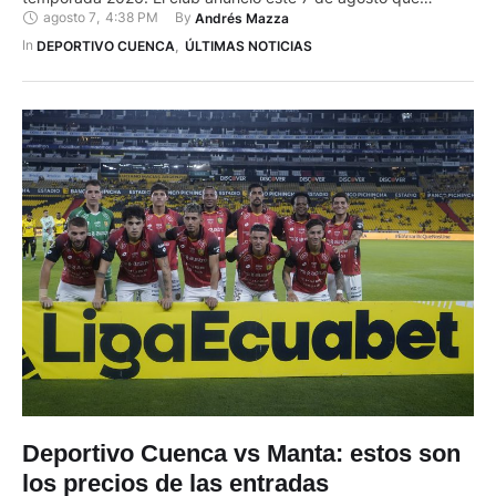
agosto 7
,
4:38 PM
By 
Andrés Mazza
Cristian Benalcázar Folleco, delantero de 25 años, y Marcel
Jiménez, volante de 20 años, jugarán en la escuadra roja.
In 
DEPORTIVO CUENCA
,
ÚLTIMAS NOTICIAS
Según el Cuenca, Benalcázar tuvo …
Deportivo Cuenca vs Manta: estos son
los precios de las entradas