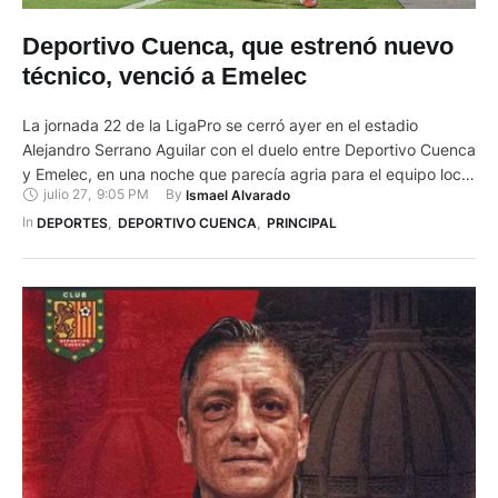
Deportivo Cuenca, que estrenó nuevo
técnico, venció a Emelec
La jornada 22 de la LigaPro se cerró ayer en el estadio
Alejandro Serrano Aguilar con el duelo entre Deportivo Cuenca
y Emelec, en una noche que parecía agria para el equipo local
julio 27
,
9:05 PM
By 
Ismael Alvarado
por la poca presencia de hinchas en las gradas. Sin embargo,
la historia cambió con el resultado final, un 2-1 a favor …
In 
DEPORTES
,
DEPORTIVO CUENCA
,
PRINCIPAL