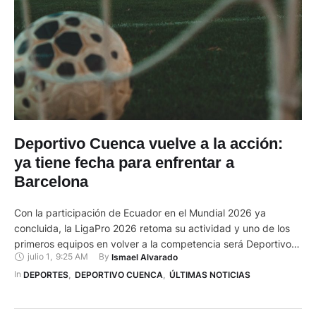
Deportivo Cuenca vuelve a la acción:
ya tiene fecha para enfrentar a
Barcelona
Con la participación de Ecuador en el Mundial 2026 ya
concluida, la LigaPro 2026 retoma su actividad y uno de los
primeros equipos en volver a la competencia será Deportivo
julio 1
,
9:25 AM
By 
Ismael Alvarado
Cuenca. El conjunto colorado visitará a Barcelona el próximo
sábado 4 de julio, a las 19:00, en Guayaquil, por la
In 
DEPORTES
,
DEPORTIVO CUENCA
,
ÚLTIMAS NOTICIAS
reanudación de la LigaPro, mientras …