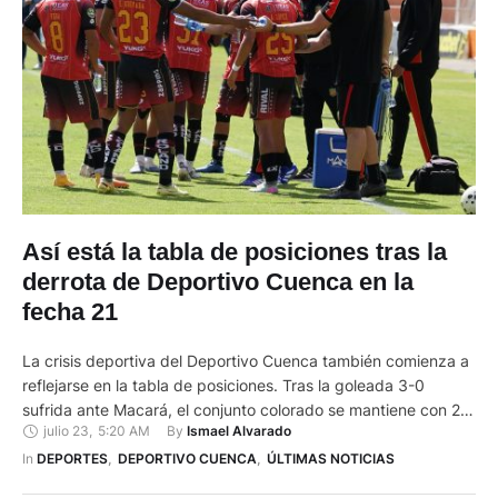
Así está la tabla de posiciones tras la
derrota de Deportivo Cuenca en la
fecha 21
La crisis deportiva del Deportivo Cuenca también comienza a
reflejarse en la tabla de posiciones. Tras la goleada 3-0
sufrida ante Macará, el conjunto colorado se mantiene con 28
julio 23
,
5:20 AM
By 
Ismael Alvarado
puntos y cayó al séptimo lugar de la LigaPro. Además, las
cifras preocupan. En sus últimos cinco partidos, el cuadro
In 
DEPORTES
,
DEPORTIVO CUENCA
,
ÚLTIMAS NOTICIAS
morlaco apenas ha sumado un punto …