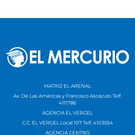
MATRIZ EL ARENAL
Av. De Las Américas y Francisco Ascázubi Telf.
4111786
AGENCIA EL VERGEL
C.C. EL VERGEL Local 107 Telf. 4103554
AGENCIA CENTRO
Padre Aguirre y G. Colombia Telf. 2824000