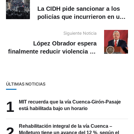
La CIDH pide sancionar a los
policías que incurrieron en uso
excesivo de la fuerza durante
las protestas
Siguiente Noticia
López Obrador espera
finalmente reducir violencia en
México a finales de 2020
ÚLTIMAS NOTICIAS
1
MIT recuerda que la vía Cuenca-Girón-Pasaje
está habilitada bajo un horario
Rehabilitación integral de la vía Cuenca –
2
Molleturo tiene un avance del 12 %, según el