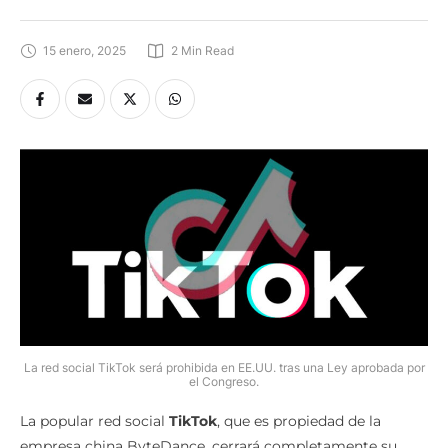
15 enero, 2025
2
 Min Read
La red social TikTok será prohibida en EE.UU. tras una Ley aprobada por
el Congreso.
La popular red social
TikTok
, que es propiedad de la
empresa china ByteDance, cerrará completamente su