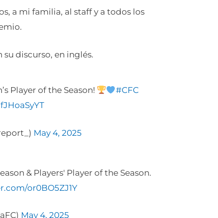
, a mi familia, al staff y a todos los
emio.
su discurso, en inglés.
s Player of the Season!
#CFC
ofJHoaSyYT
report_)
May 4, 2025
eason & Players' Player of the Season.
ter.com/or0BO5ZJ1Y
eaFC)
May 4, 2025