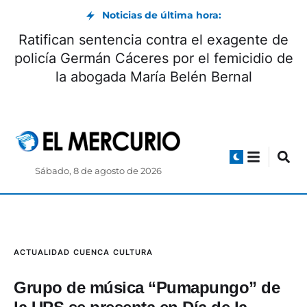
Noticias de última hora:
a Internacional de la Cerveza: beneficios y
p
origen
Sábado, 8 de agosto de 2026
ACTUALIDAD
CUENCA
CULTURA
Grupo de música “Pumapungo” de
la UPS se presenta en Día de la