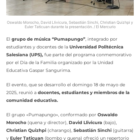
Oswaldo Morocho, David Llivicura, Sebastián Sinchi, Christian Quizhpi y
Euler Taticuan durante la presentación. / El Mercurio
El
grupo de música “Pumapungo”
, integrado por
estudiantes y docentes de la
Universidad Politécnica
Salesiana (UPS),
fue parte del programa conmemorativo
por el Día de la Familia organizado por la Unidad
Educativa Gaspar Sangurima.
El evento, que se desarrollo el domingo 18 de mayo de
2025, reunió a
docentes, estudiantes y miembros de la
comunidad educativa.
El grupo «Pumapungo», conformado por
Oswaldo
Morocho
(quena y director),
David Llivicura
(bajo),
Christian Quizhpi
(charango),
Sebastián Sinchi
(guitarra)
y
Euler Taticuan
(bombo y quena) ofreció un repertorio
que incluyó temas del folclore andino, así como la