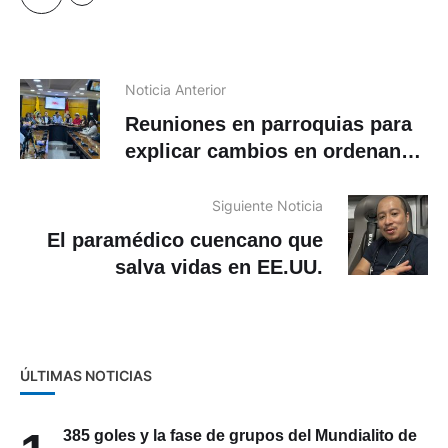
Noticia Anterior
Reuniones en parroquias para
explicar cambios en ordenanza
del PDOT y PUGS
Siguiente Noticia
El paramédico cuencano que
salva vidas en EE.UU.
ÚLTIMAS NOTICIAS
1
385 goles y la fase de grupos del Mundialito de
los Pobres entra en su recta final