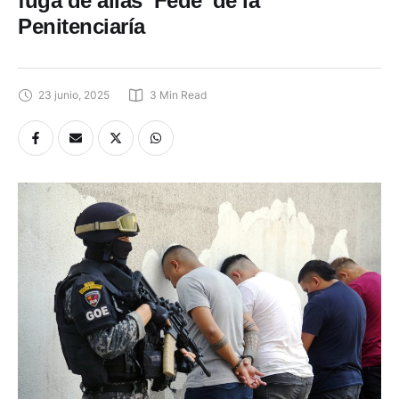
fuga de alias ‘Fede’ de la
Penitenciaría
23 junio, 2025
3
 Min Read