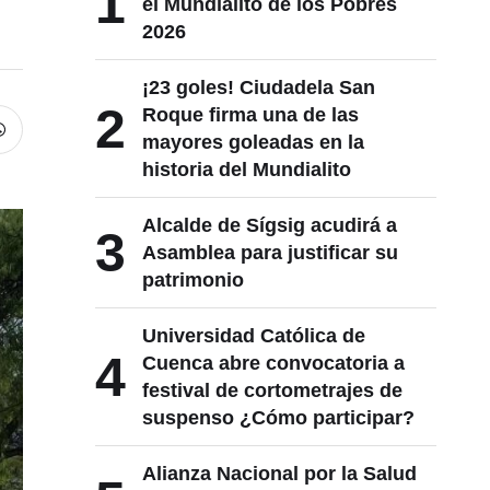
1
el Mundialito de los Pobres
2026
¡23 goles! Ciudadela San
2
Roque firma una de las
mayores goleadas en la
historia del Mundialito
Alcalde de Sígsig acudirá a
3
Asamblea para justificar su
patrimonio
Universidad Católica de
4
Cuenca abre convocatoria a
festival de cortometrajes de
suspenso ¿Cómo participar?
Alianza Nacional por la Salud