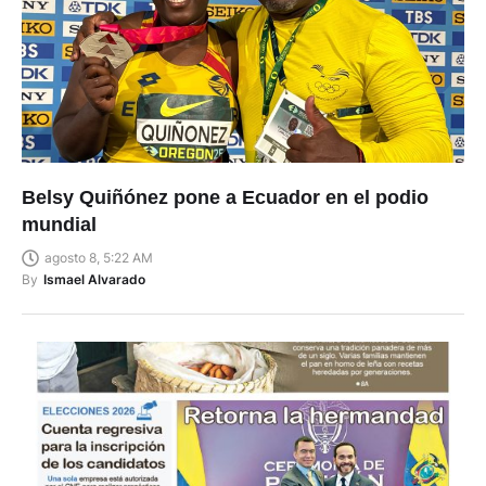
Belsy Quiñónez pone a Ecuador en el podio
mundial
agosto 8, 5:22 AM
By
Ismael Alvarado