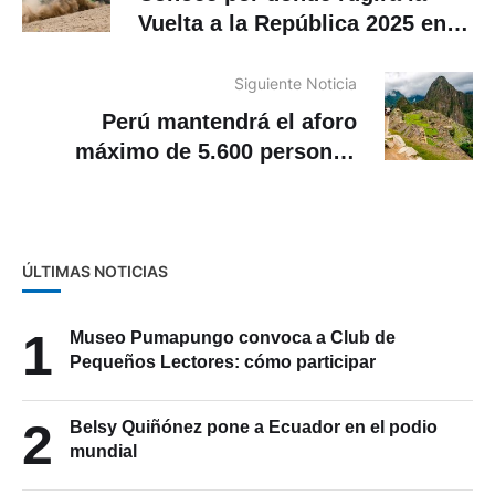
Vuelta a la República 2025 en
Azuay
Siguiente Noticia
Perú mantendrá el aforo
máximo de 5.600 personas
diarias en Machu Picchu hasta
2026
ÚLTIMAS NOTICIAS
1
Museo Pumapungo convoca a Club de
Pequeños Lectores: cómo participar
2
Belsy Quiñónez pone a Ecuador en el podio
mundial