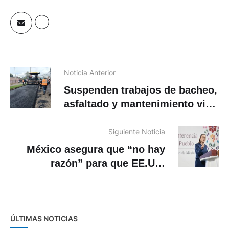
Noticia Anterior
Suspenden trabajos de bacheo,
asfaltado y mantenimiento vial
en Cuenca por falta de
materiales
Siguiente Noticia
México asegura que “no hay
razón” para que EE.UU.
imponga restricciones a
aerolíneas
ÚLTIMAS NOTICIAS