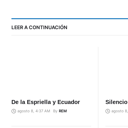
género tras caso alcalde
de Pujilí
LEER A CONTINUACIÓN
De la Espriella y Ecuador
Silenci
By
REM
agosto 8, 4:37 AM
agosto 8