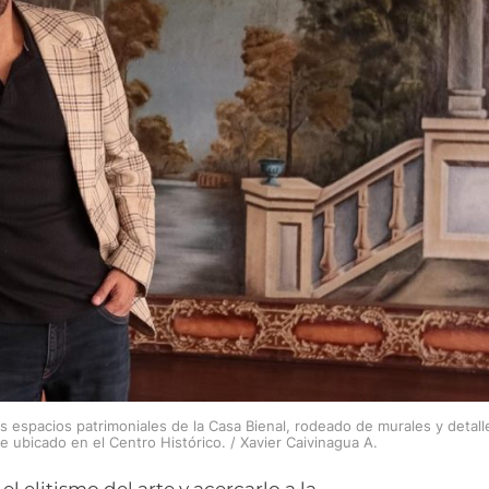
s espacios patrimoniales de la Casa Bienal, rodeado de murales y detall
 ubicado en el Centro Histórico. / Xavier Caivinagua A.
l elitismo del arte y acercarlo a la