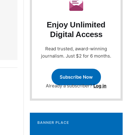
Enjoy Unlimited
Digital Access
Read trusted, award-winning
journalism. Just $2 for 6 months.
Subscribe Now
Already a subscriber?
Log in
BANNER PLACE