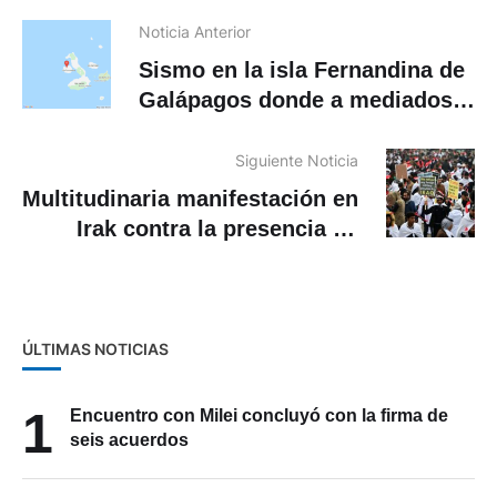
Noticia Anterior
Sismo en la isla Fernandina de
Galápagos donde a mediados
de mes erupcionó el volcán La
Cumbre
Siguiente Noticia
Multitudinaria manifestación en
Irak contra la presencia de
Estados Unidos
ÚLTIMAS NOTICIAS
1
Encuentro con Milei concluyó con la firma de
seis acuerdos