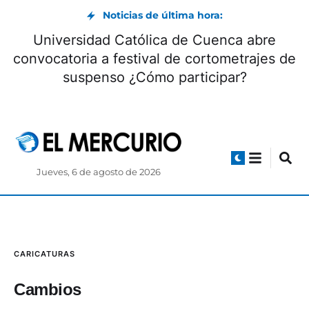
Noticias de última hora:
Unive
de Sígsig acudirá a Asamblea para
convocat
justificar su patrimonio
s
Jueves, 6 de agosto de 2026
CARICATURAS
Cambios