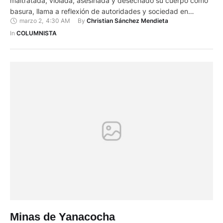
maltratada, violada, asesinada y desechado su cuerpo como
basura, llama a reflexión de autoridades y sociedad en
marzo 2
,
4:30 AM
By 
Christian Sánchez Mendieta
general. Porque puede suceder dondequiera y a cualquiera,
pues bien recordamos un caso similar en Ecuador con la
In 
COLUMNISTA
pequeña lojana Emilia. Por de pronto muchos exigen que
contra estos delitos …
Minas de Yanacocha