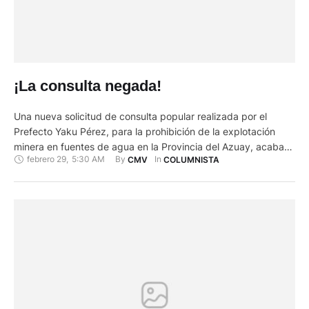
¡La consulta negada!
Una nueva solicitud de consulta popular realizada por el
Prefecto Yaku Pérez, para la prohibición de la explotación
minera en fuentes de agua en la Provincia del Azuay, acaba
febrero 29
,
5:30 AM
By 
In 
CMV
COLUMNISTA
de ser negada por la Corte Constitucional; una negativa que
se sustentaría una vez más, según los argumentos de esta
institución de control constitucional, en el …