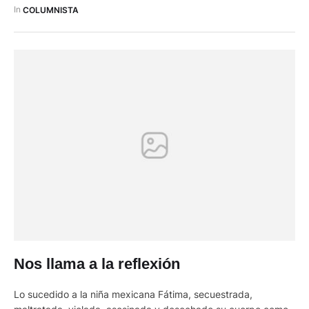
país y en el emblema de la corrupción y el desprecio por
In 
COLUMNISTA
nuestro pueblo azuayo. La cárcel de Turi …
Nos llama a la reflexión
Lo sucedido a la niña mexicana Fátima, secuestrada,