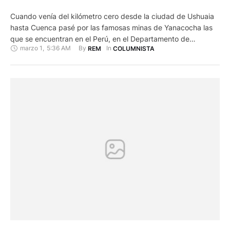
Cuando venía del kilómetro cero desde la ciudad de Ushuaia
hasta Cuenca pasé por las famosas minas de Yanacocha las
que se encuentran en el Perú, en el Departamento de
marzo 1
,
5:36 AM
By 
In 
REM
COLUMNISTA
Cajamarca. La ciudad es recordada porque allí murió el inca
Atahualpa en manos de los españoles en el año de 1533. La
mina se encuentra …