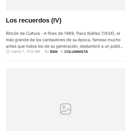
Los recuerdos (IV)
Rincón de Cultura - A fines de 1969, Paco Ibáñez (1934), el
más grande de los cantautores de su época, famoso mucho
antes que todos los de su generación, deslumbró a un público
marzo 1
,
5:32 AM
By 
In 
REM
COLUMNISTA
joven, soñador y revolucionario, en el emblemático Teatro
Olympia de Paris, con un repertorio de preciosas canciones
compuestas por él, sobre inolvidables …