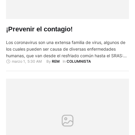
¡Prevenir el contagio!
Los coronavirus son una extensa familia de virus, algunos de
los cuales pueden ser causa de diversas enfermedades
humanas, que van desde el resfriado común hasta el SRAS:
marzo 1
,
5:30 AM
By 
In 
REM
COLUMNISTA
síndrome respiratorio agudo severo o neumonías, que pueden
ser potencialmente mortales. Una vez que ha colonizado el
organismo de una persona, el riesgo de contagio es elevado,
ya …