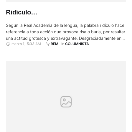
Ridículo…
Según la Real Academia de la lengua, la palabra ridículo hace
referencia a toda acción que provoca risa o burla, por resultar
una actitud grotesca y extravagante. Desgraciadamente en
marzo 1
,
5:33 AM
By 
In 
REM
COLUMNISTA
nuestro país, y en estos últimos tiempos, sobre todo en el
ámbito político, esta acción se ha vuelto muy corriente. Ante
las fotos y videos publicados …