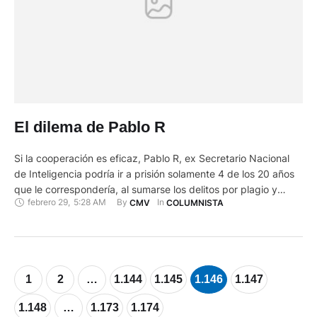
El dilema de Pablo R
Si la cooperación es eficaz, Pablo R, ex Secretario Nacional
de Inteligencia podría ir a prisión solamente 4 de los 20 años
que le correspondería, al sumarse los delitos por plagio y
febrero 29
,
5:28 AM
By 
In 
CMV
COLUMNISTA
peculado (7 y 13 respectivamente), si él deja que la justicia
encuentre por sus medios las pruebas para condenarle. En la
cena (junio …
1
2
…
1.144
1.145
1.146
1.147
1.148
…
1.173
1.174