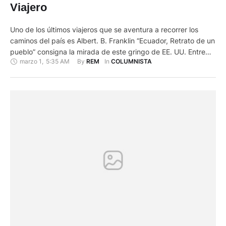
Viajero
Uno de los últimos viajeros que se aventura a recorrer los
caminos del país es Albert. B. Franklin “Ecuador, Retrato de un
pueblo” consigna la mirada de este gringo de EE. UU. Entre
marzo 1
,
5:35 AM
By 
In 
REM
COLUMNISTA
los años 1940-1942. A mula, a pie, en un polvoriento autobús,
en tren o desde las alturas en un primitivo avión, pasa …