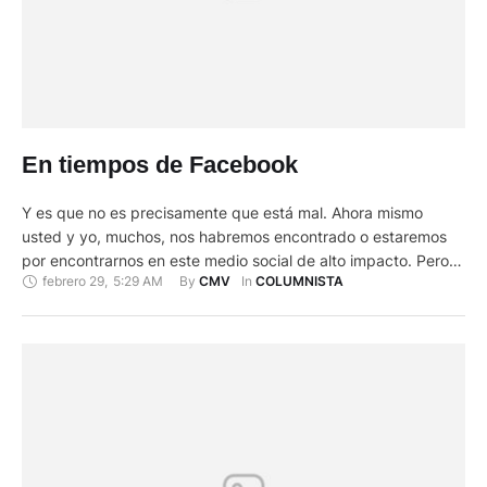
En tiempos de Facebook
Y es que no es precisamente que está mal. Ahora mismo
usted y yo, muchos, nos habremos encontrado o estaremos
por encontrarnos en este medio social de alto impacto. Pero
febrero 29
,
5:29 AM
By 
In 
CMV
COLUMNISTA
hay vicios. El comentario es rápido, inmediato, sin mucha prisa
por profundizar o analizar, sino así no más, como salga.
Cuestionador. Alarmista. Negativo. A veces …