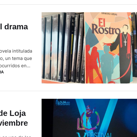
el drama
vela intitulada
ico, un tema que
ocurridos en
RA
a será
…
de Loja
oviembre