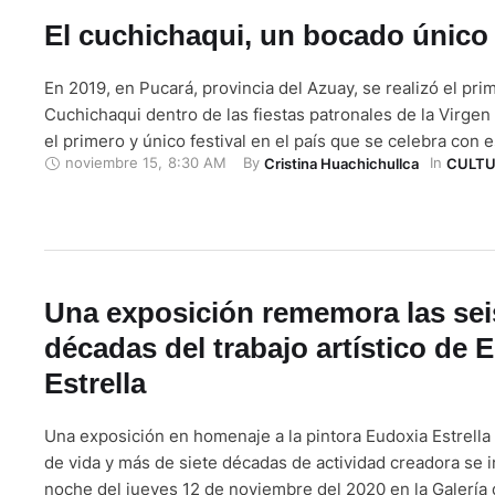
El cuchichaqui, un bocado único
En 2019, en Pucará, provincia del Azuay, se realizó el prim
Cuchichaqui dentro de las fiestas patronales de la Virgen 
el primero y único festival en el país que se celebra con e
noviembre 15
,
8:30 AM
By 
In 
Cristina Huachichullca
CULT
alimento típico de Pucará y de algunos pueblos andinos d
Ecuatoriano. En este año, por …
Una exposición rememora las sei
décadas del trabajo artístico de 
Estrella
Una exposición en homenaje a la pintora Eudoxia Estrella
de vida y más de siete décadas de actividad creadora se 
noche del jueves 12 de noviembre del 2020 en la Galería d