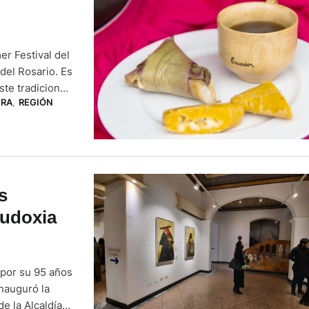
er Festival del
del Rosario. Es
ste tradicional
URA
,
REGIÓN
el Austro
s
Eudoxia
 por su 95 años
inauguró la
e la Alcaldía