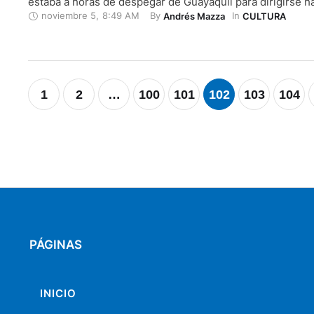
estaba a horas de despegar de Guayaquil para dirigirse h
noviembre 5
,
8:49 AM
By 
In 
Andrés Mazza
CULTURA
Aquel acto del europeo, que se cumplió la mañana del cu
noviembre de 1920, sería considerado como el primer vu
1
2
…
100
101
102
103
104
PÁGINAS
INICIO