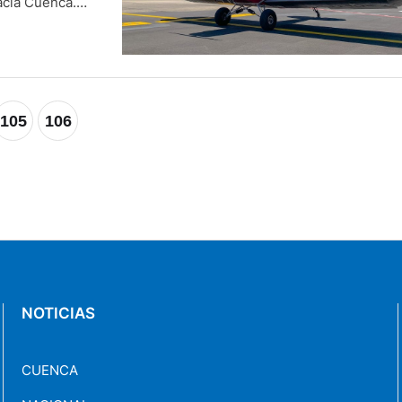
acia Cuenca.
atro de
elo …
105
106
NOTICIAS
CUENCA