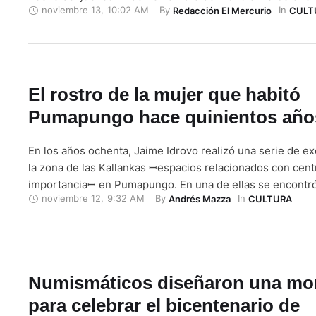
noviembre 13
,
10:02 AM
By 
In 
Redacción El Mercurio
CULT
de Cuenca. La exposición, denominada "Entre luz, cardos 
está compuesta por 25 …
El rostro de la mujer que habitó
Pumapungo hace quinientos año
En los años ochenta, Jaime Idrovo realizó una serie de e
la zona de las Kallankas ꟷespacios relacionados con cent
importanciaꟷ en Pumapungo. En una de ellas se encontró
noviembre 12
,
9:32 AM
By 
In 
Andrés Mazza
CULTURA
una mujer. Según las investigaciones, el cuerpo estaba en
y el cráneo presentaba prolongación al estilo inca. Tres 
Numismáticos diseñaron una m
para celebrar el bicentenario de