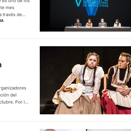
e es uno de los
ste mes
a través de
RA
de pandemia. El
vita …
n
organizadores
ación del
ctubre. Por los
obras en los