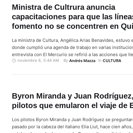
Ministra de Cultrura anuncia
capacitaciones para que las línea
fomento no se concentren en Qu
La ministra de Cultura, Angélica Arias Benavides, estuvo 
donde cumplió una agenda de trabajo en varias institucio
entrevista con El Mercurio se refirió a las acciones que ll
noviembre 6
,
5:44 AM
By 
In 
Andrés Mazza
CULTURA
Usted hecho varias menciones sobre las redes en el patri
bibliotecas desde que asumió el ministerio, ¿por …
Byron Miranda y Juan Rodríguez,
pilotos que emularon el viaje de E
Los pilotos Byron Miranda y Juan Rodríguez se preguntar
pasado por la cabeza del italiano Elia Liut, hace cien años