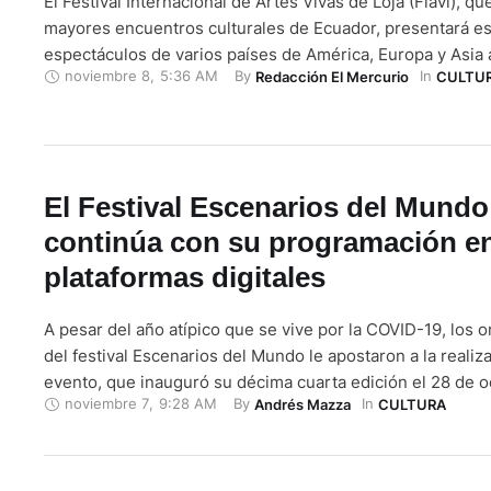
El Festival Internacional de Artes Vivas de Loja (Fiavl), qu
mayores encuentros culturales de Ecuador, presentará e
espectáculos de varios países de América, Europa y Asia 
noviembre 8
,
5:36 AM
By 
In 
Redacción El Mercurio
CULTU
plataformas digitales, en un desafío artístico en tiempos 
festival "Está donde tu estás", según su lema principal, in
El Festival Escenarios del Mundo
continúa con su programación e
plataformas digitales
A pesar del año atípico que se vive por la COVID-19, los 
del festival Escenarios del Mundo le apostaron a la realiz
evento, que inauguró su décima cuarta edición el 28 de o
noviembre 7
,
9:28 AM
By 
In 
Andrés Mazza
CULTURA
sucesos actuales, si bien se planificó la presentación de 
teatros de la ciudad, el festival …