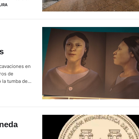
URA
y el corazón"
s
xcavaciones en
ros de
 la tumba de
 posición fetal
décadas …
oneda