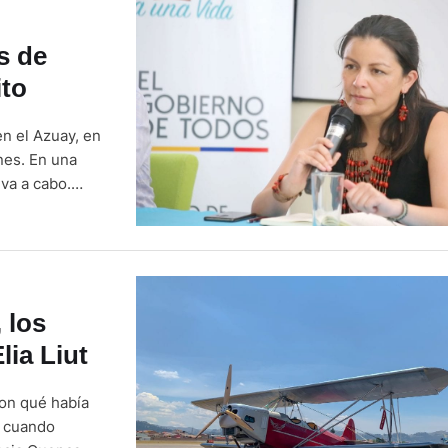
s de
ito
en el Azuay, en
nes. En una
eva a cabo.
monio y las
 los
lia Liut
on qué había
, cuando