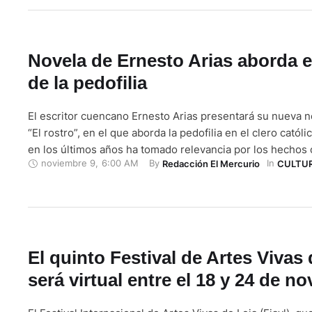
para exponer sus …
Novela de Ernesto Arias aborda 
de la pedofilia
El escritor cuencano Ernesto Arias presentará su nueva no
“El rostro”, en el que aborda la pedofilia en el clero catól
en los últimos años ha tomado relevancia por los hechos 
noviembre 9
,
6:00 AM
By 
In 
Redacción El Mercurio
CULTU
Ecuador y Latinoamérica. En primera instancia, la histori
presentada en el marco del Encuentro sobre Literatura y 
El quinto Festival de Artes Vivas 
será virtual entre el 18 y 24 de n