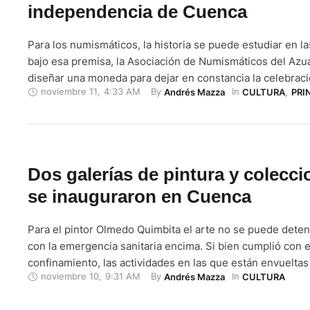
independencia de Cuenca
Para los numismáticos, la historia se puede estudiar en la
bajo esa premisa, la Asociación de Numismáticos del Azu
diseñar una moneda para dejar en constancia la celebraci
noviembre 11
,
4:33 AM
By 
In 
Andrés Mazza
CULTURA
,
PRI
años de independencia de Cuenca. La idea de los colecci
exista un objeto que recuerde el bicentenario de emanci
Dos galerías de pintura y colecc
se inauguraron en Cuenca
Para el pintor Olmedo Quimbita el arte no se puede detene
con la emergencia sanitaria encima. Si bien cumplió con e
confinamiento, las actividades en las que están envueltas
noviembre 10
,
9:31 AM
By 
In 
Andrés Mazza
CULTURA
expresiones artísticas deben continuar de alguna manera,
con esa convicción, Quimbita decidió inaugurar una gale