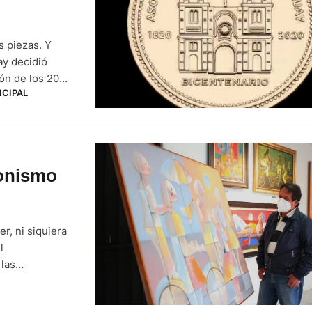
s piezas. Y
ay decidió
ón de los 200
NCIPAL
onistas es que
pación, …
ionismo
r, ni siquiera
l
 las
 según él. Y
ría en Cuenca