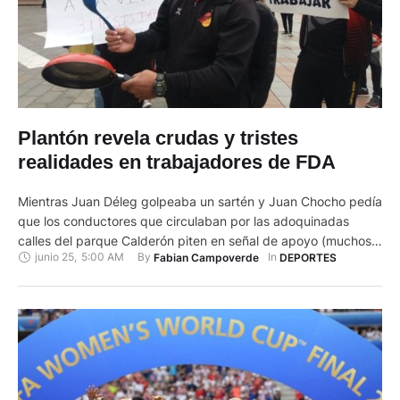
Plantón revela crudas y tristes
realidades en trabajadores de FDA
Mientras Juan Déleg golpeaba un sartén y Juan Chocho pedía
que los conductores que circulaban por las adoquinadas
calles del parque Calderón piten en señal de apoyo (muchos
junio 25
,
5:00 AM
By 
In 
Fabian Campoverde
DEPORTES
hicieron sonar la bocina de sus vehículos sincronizadamente),
otros personeros de Federación Deportiva del Azuay (FDA)
levantaban pancartas muy decidoras, exigiendo a la
Secretaría del Deporte el …