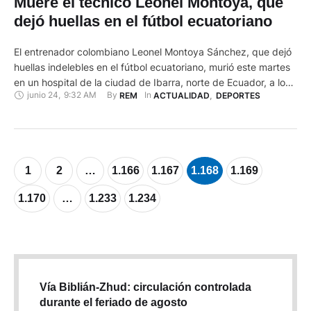
Muere el técnico Leonel Montoya, que
dejó huellas en el fútbol ecuatoriano
El entrenador colombiano Leonel Montoya Sánchez, que dejó
huellas indelebles en el fútbol ecuatoriano, murió este martes
en un hospital de la ciudad de Ibarra, norte de Ecuador, a los
junio 24
,
9:32 AM
By 
In 
REM
ACTUALIDAD
,
DEPORTES
88 años, debido a un paro cardíaco, según los galenos que lo
atendieron. La partida de Montoya, quien también adquirió la
nacionalidad ecuatoriana, causó un …
1
2
…
1.166
1.167
1.168
1.169
1.170
…
1.233
1.234
Vía Biblián-Zhud: circulación controlada
durante el feriado de agosto