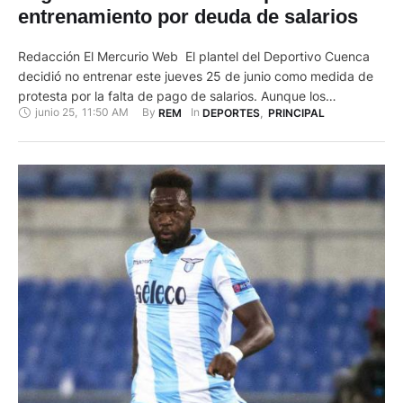
entrenamiento por deuda de salarios
Redacción El Mercurio Web El plantel del Deportivo Cuenca
decidió no entrenar este jueves 25 de junio como medida de
protesta por la falta de pago de salarios. Aunque los
junio 25
,
11:50 AM
By 
In 
REM
DEPORTES
,
PRINCIPAL
jugadores arribaron al estadio Alejandro Serrano, la práctica
no se llevó a cabo. El equipo colorado retomó los
entrenamientos hace dos semanas luego de casi …