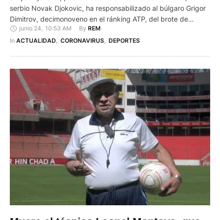
serbio Novak Djokovic, ha responsabilizado al búlgaro Grigor
Dimitrov, decimonoveno en el ránking ATP, del brote de
junio 24
,
10:53 AM
By 
REM
coronavirus que obligó a cancelar el domingo el torneo
benéfico "Adria Tour", organizado por su hijo en los Balcanes.
In 
ACTUALIDAD
,
CORONAVIRUS
,
DEPORTES
"El hombre (Dimitrov) llegó enfermo quién sabe de dónde y …