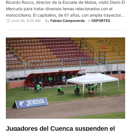
Ricardo Rocco, director de la Escuela de Motos, visitó Diario El
Mercurio para tratar diversos temas relacionados con el
motociclismo. El capitalino, de 61 años, con amplia trayectoria
junio 26
,
9:30 AM
By 
In 
Fabian Campoverde
DEPORTES
en el motociclismo (lleva medio siglo rodando) regresó a
Cuenca después de dos años para plasmar sus proyectos y
dar a conocer las labores relacionadas con el …
Jugadores del Cuenca suspenden el