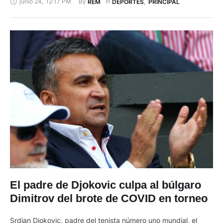
junio 24
,
12:17 PM
By 
In 
REM
DEPORTES
,
PRINCIPAL
reclamar el pago de sueldos atrasados. Los empleados
llegaron al Parque Calderón con carteles y ollas. “Sin cobrar
no se puede trabajar” repetían mientras esperaban …
El padre de Djokovic culpa al búlgaro
Dimitrov del brote de COVID en torneo
Srdjan Djokovic, padre del tenista número uno mundial, el