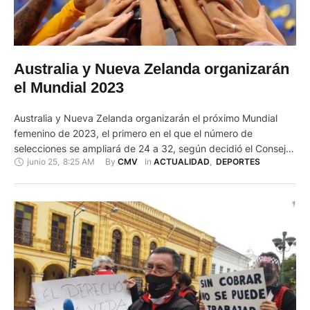
Australia y Nueva Zelanda organizarán
el Mundial 2023
Australia y Nueva Zelanda organizarán el próximo Mundial
femenino de 2023, el primero en el que el número de
selecciones se ampliará de 24 a 32, según decidió el Consejo
junio 25
,
8:25 AM
By 
In 
CMV
ACTUALIDAD
,
DEPORTES
de la FIFA, que optó por esta candidatura conjunta frente a la
de Colombia. Reunido de forma telemática, el Consejo
respaldó el proyecto de Australia …