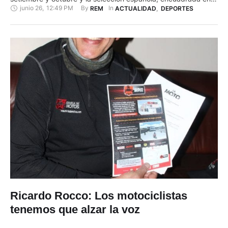
junio 26
,
12:49 PM
By 
In 
REM
ACTUALIDAD
,
DEPORTES
el Grupo 4 de la Liga A junto a Suiza, Alemania y Ucrania,
debutará contra el equipo germano a domicilio el 3 de
septiembre a …
Ricardo Rocco: Los motociclistas
tenemos que alzar la voz