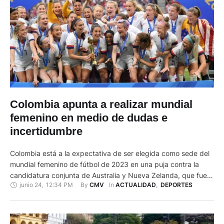
Colombia apunta a realizar mundial
femenino en medio de dudas e
incertidumbre
Colombia está a la expectativa de ser elegida como sede del
mundial femenino de fútbol de 2023 en una puja contra la
candidatura conjunta de Australia y Nueva Zelanda, que fue
junio 24
,
12:34 PM
By 
In 
CMV
ACTUALIDAD
,
DEPORTES
mejor calificada por la FIFA y no tiene el manto de dudas e
incertidumbre que rodean la aspiración del país suramericano.
El objetivo de …