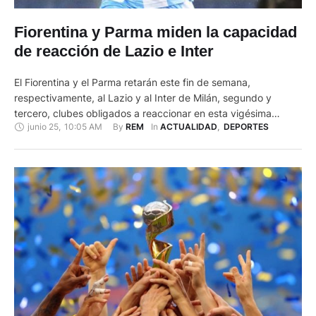
Fiorentina y Parma miden la capacidad
de reacción de Lazio e Inter
El Fiorentina y el Parma retarán este fin de semana,
respectivamente, al Lazio y al Inter de Milán, segundo y
tercero, clubes obligados a reaccionar en esta vigésima
junio 25
,
10:05 AM
By 
In 
REM
ACTUALIDAD
,
DEPORTES
octava jornada de la Serie A tras sus recientes tropiezos si
quieren mantener vivas sus ambiciones de alcanzar al líder
Juventus, Apenas 48 horas después de que …