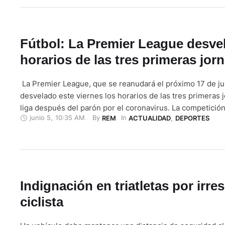
del Azuay (AFA). “El miércoles …
Fútbol: La Premier League desvel
horarios de las tres primeras jor
La Premier League, que se reanudará el próximo 17 de ju
desvelado este viernes los horarios de las tres primeras 
liga después del parón por el coronavirus. La competición
junio 5
,
10:35 AM
By 
In 
REM
ACTUALIDAD
,
DEPORTES
17 con los encuentros Aston Villa-Sheffield United (18:00 
Manchester City-Arsenal (20:15). La jornada número 30 
ya …
Indignación en triatletas por irre
ciclista