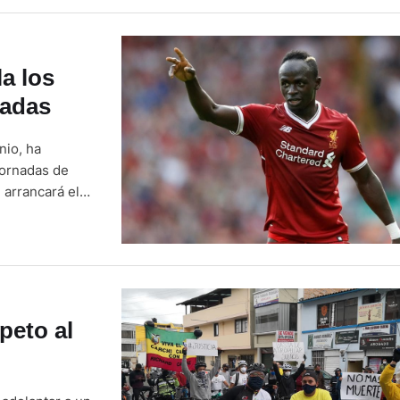
a los
nadas
nio, ha
jornadas de
 arrancará el
hora local) y
del campeonato,
speto al