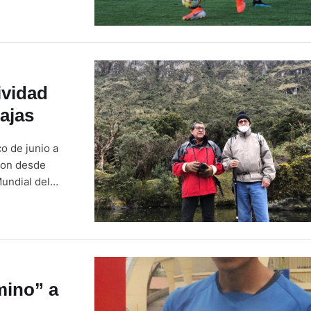
lto al
ividad
ajas
o de junio a
eron desde
Mundial del
dinistas con
a Tres Cruces
mino” a