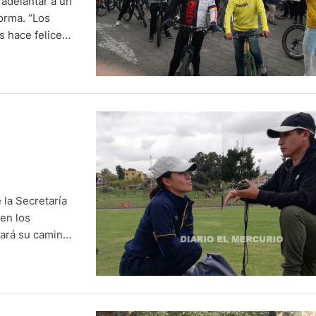
adelantar a un
norma. “Los
s hace felices
5mts”, posteó la
 la Secretaría
en los
iará su camino
nador ha sido