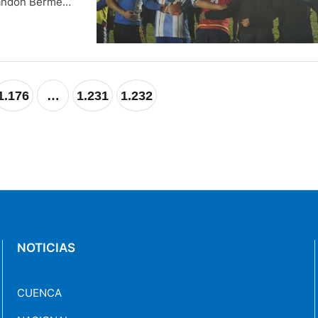
randon Bermeo,
 objetivo es
1.176
…
1.231
1.232
NOTICIAS
CUENCA