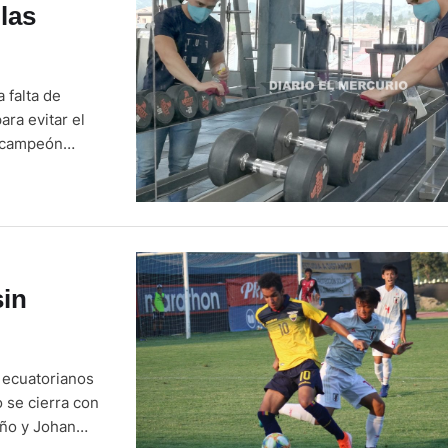
las
 falta de
ra evitar el
, campeón
propietario de
resos, hoy
sin
 ecuatorianos
o se cierra con
eño y Johan