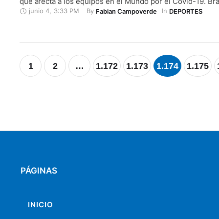
que afecta a los equipos en el Mundo por el Covid-19. B
junio 4
,
3:33 PM
By 
In 
Fabian Campoverde
DEPORTES
dirigente del conjunto cuencano, señaló, inclusive, que el
clasificar a los zonales en representación de la …
1
2
…
1.172
1.173
1.174
1.175
PÁGINAS
INICIO