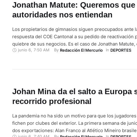
Jonathan Matute: Queremos que 
autoridades nos entiendan
Los propietarios de gimnasios siguen preocupados ante la
respuesta del COE Cantonal a su pedido de reactivación pa
quiebre de sus negocios. Es el caso de Jonathan Matute
junio 6
,
7:50 AM
By 
In 
Redacción El Mercurio
DEPORTES
sudamericano junior de fisicoculturismo (Bolivia 2009) y 
Global Gym. Después de casi tres meses de no tener ing
asegura …
Johan Mina da el salto a Europa 
recorrido profesional
La pandemia no ha sido un motivo para que los jugadores
fichen por clubes del exterior. La primera semana de juni
dos exportaciones: Alan Franco al Atlético Mineiro brasil
junio 6
,
7:40 AM
By 
In 
Redacción El Mercurio
DEPORTES