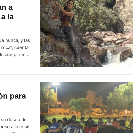
an a
a la
ue nunca, y las
 roca”, cuenta
de cumplir más
 escalada en
ón para
ó su deseo de
ese a la crisis