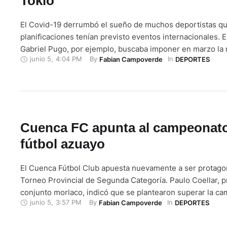
Tokio
El Covid-19 derrumbó el sueño de muchos deportistas qu
planificaciones tenían previsto eventos internacionales. E
Gabriel Pugo, por ejemplo, buscaba imponer en marzo la 
junio 5
,
4:04 PM
By 
In 
Fabian Campoverde
DEPORTES
1.500 metros en el Grand Prix Caixa de Brasil para sellar 
los Juegos Paralímpicos de Tokio, multievento que fue p
…
Cuenca FC apunta al campeonato
fútbol azuayo
El Cuenca Fútbol Club apuesta nuevamente a ser protagon
Torneo Provincial de Segunda Categoría. Paulo Coellar, p
conjunto morlaco, indicó que se plantearon superar la c
junio 5
,
3:57 PM
By 
In 
Fabian Campoverde
DEPORTES
donde llegaron a disputar las semifinales, pese a ser deb
absolutos en dicho certamen, organizado por la Asociació