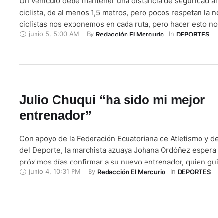
Un vehículo debe mantener una distancia de seguridad al 
ciclista, de al menos 1,5 metros, pero pocos respetan la 
ciclistas nos exponemos en cada ruta, pero hacer esto no
junio 5
,
5:00 AM
By 
In 
Redacción El Mercurio
DEPORTES
y nos cambia la vida, no nos la arrebaten así. Por favor, 1.
triatleta azuaya Isabel Berrezueta …
Julio Chuqui “ha sido mi mejor
entrenador”
Con apoyo de la Federación Ecuatoriana de Atletismo y de
del Deporte, la marchista azuaya Johana Ordóñez espera 
próximos días confirmar a su nuevo entrenador, quien gu
junio 4
,
10:31 PM
By 
In 
Redacción El Mercurio
DEPORTES
en el proceso clasificatorio a Tokio 2021. “Mi mejor entre
el Lcdo. Julio Chuqui, con él tuve muchos logros, ha …