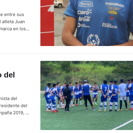
e entre sus
l atleta Juan
marca en los
su pasaporte a
ostergado para
 del
ista del
residente del
ampaña 2019, en
utantes
n de Fútbol