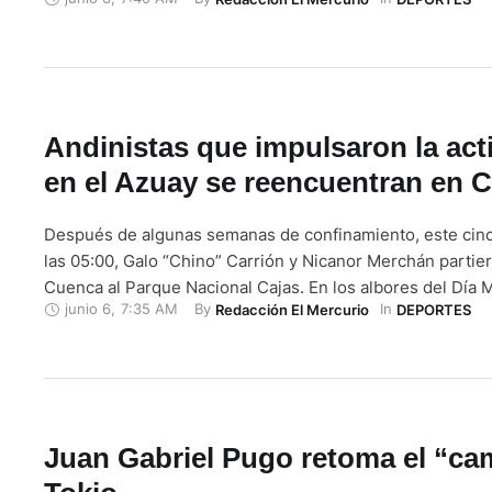
Mina al Werder Bremen alemán. Mina, de 18 años, da un sa
balompié europeo sin tener recorrido profesional en …
Andinistas que impulsaron la act
en el Azuay se reencuentran en C
Después de algunas semanas de confinamiento, este cinc
las 05:00, Galo “Chino” Carrión y Nicanor Merchán parti
Cuenca al Parque Nacional Cajas. En los albores del Día 
junio 6
,
7:35 AM
By 
In 
Redacción El Mercurio
DEPORTES
Medio Ambiente decidieron celebrar sus 55 años como an
una caminata desde Dos Chorreras (3.300 m.s.n.m.) hast
(4.100 m.s.n.m.). …
Juan Gabriel Pugo retoma el “ca