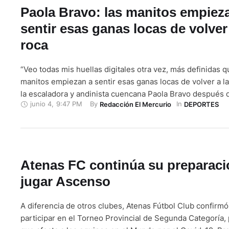
Paola Bravo: las manitos empiez
sentir esas ganas locas de volver 
roca
“Veo todas mis huellas digitales otra vez, más definidas q
manitos empiezan a sentir esas ganas locas de volver a la
la escaladora y andinista cuencana Paola Bravo después 
junio 4
,
9:47 PM
By 
In 
Redacción El Mercurio
DEPORTES
de dos meses de confinamiento. Lo que más extraña es la
roca, por lo demás “he …
Atenas FC continúa su preparaci
jugar Ascenso
A diferencia de otros clubes, Atenas Fútbol Club confirm
participar en el Torneo Provincial de Segunda Categoría, p