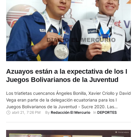
Azuayos están a la expectativa de los I
Juegos Bolivarianos de la Juventud
Los triatletas cuencanos Ángeles Bonilla, Xavier Criollo y David
Vega eran parte de la delegación ecuatoriana para los I
Juegos Bolivarianos de la Juventud - Sucre 2020. Las
abril 21
,
7:26 PM
By 
In 
Redacción El Mercurio
DEPORTES
competencias iban a desarrollarse del 17 al 30 de octubre,
pero la Organización Deportiva Bolivariana las reprogramó
para el fin de año. Su presidente, Baltazar Medina, confirmó …