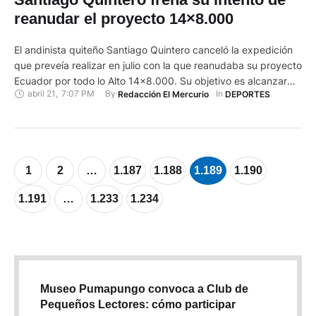
reanudar el proyecto 14×8.000
El andinista quiteño Santiago Quintero canceló la expedición
que preveía realizar en julio con la que reanudaba su proyecto
Ecuador por todo lo Alto 14x8.000. Su objetivo es alcanzar
abril 21
,
7:07 PM
By 
In 
Redacción El Mercurio
DEPORTES
las cumbres de las 14 montañas con más de 8.000 metros
que hay en el planeta. Aunque hay algunos antecedentes,
Quintero quiere hacerlo sin oxígeno suplementario …
1
2
…
1.187
1.188
1.189
1.190
1.191
…
1.233
1.234
Museo Pumapungo convoca a Club de
Pequeños Lectores: cómo participar