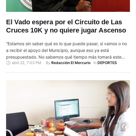
El Vado espera por el Circuito de Las
Cruces 10K y no quiere jugar Ascenso
“Estamos sin saber qué es lo que puede pasar, si vamos o no
a recibir el apoyo del Municipio, aunque eso ya está
presupuestado. No sabemos qué tiempo más tomará este
abril 22
,
7:03 PM
By 
In 
Redacción El Mercurio
DEPORTES
asunto, no sé si se renovarán o revocarán los permisos”, dice
el presidente del Círculo Cruz del Vado, Jorge Coronel. Es la
incertidumbre que …