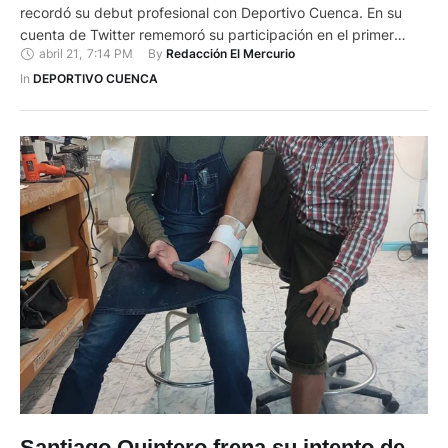
recordó su debut profesional con Deportivo Cuenca. En su
cuenta de Twitter rememoró su participación en el primer
abril 21
,
7:14 PM
By 
Redacción El Mercurio
“Clásico del Austro” frente a Deportivo Azogues (1-1), en el
estadio Jorge Andrade Cantos. Fue el sábado 30 de
In 
DEPORTIVO CUENCA
septiembre de 2006. El primer plantel era dirigido por Paúl …
Santiago Quintero frena su intento de