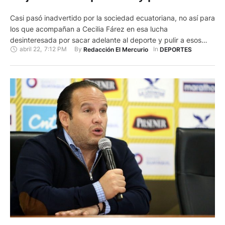
Casi pasó inadvertido por la sociedad ecuatoriana, no así para
los que acompañan a Cecilia Fárez en esa lucha
desinteresada por sacar adelante al deporte y pulir a esos
abril 22
,
7:12 PM
By 
In 
Redacción El Mercurio
DEPORTES
diamantes que pronto brillarán y harán flamear por todo lo
alto la bandera del Ecuador. En 2019, la Unión Internacional
de Triatlón (ITU) reconoció a la …