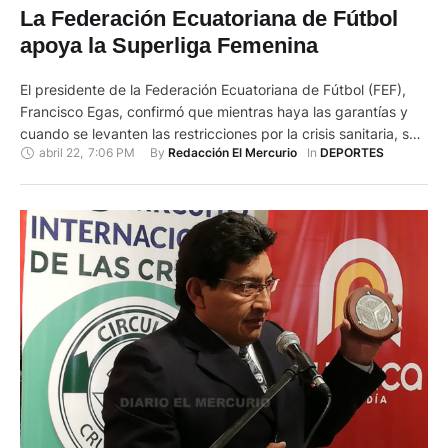
La Federación Ecuatoriana de Fútbol
apoya la Superliga Femenina
El presidente de la Federación Ecuatoriana de Fútbol (FEF),
Francisco Egas, confirmó que mientras haya las garantías y
cuando se levanten las restricciones por la crisis sanitaria, se
abril 22
,
7:06 PM
By 
In 
Redacción El Mercurio
DEPORTES
desarrollarán todos los torneos posibles. “Si se puede jugar un
campeonato de hombres, se puede el de mujeres. Y si no se
puede el uno, tampoco el …