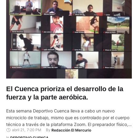
El Cuenca prioriza el desarrollo de la
fuerza y la parte aeróbica.
Esta semana Deportivo Cuenca lleva a cabo un nuevo
microciclo de trabajo, mismo que es controlado por el cuerpo
técnico a través de la plataforma Zoom. El preparador físico,
abril 21
,
7:20 PM
By 
Redacción El Mercurio
Javier Solís, precisa que las planificaciones están
direccionadas a desarrollar principalmente la fuerza y la parte
In 
DEPORTIVO CUENCA