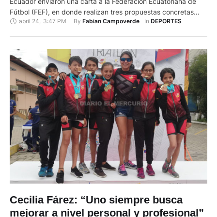
Ecuador enviaron una carta a la Federación Ecuatoriana de
Fútbol (FEF), en donde realizan tres propuestas concretas
abril 24
,
3:47 PM
By 
In 
Fabian Campoverde
DEPORTES
para la realización de los torneos de Segunda Categoría y
Sub 17, ante la pandemia del Covid-19. “…En busca de una
salida a la crisis presentada en el fútbol profesional …
Cecilia Fárez: “Uno siempre busca
mejorar a nivel personal y profesional”