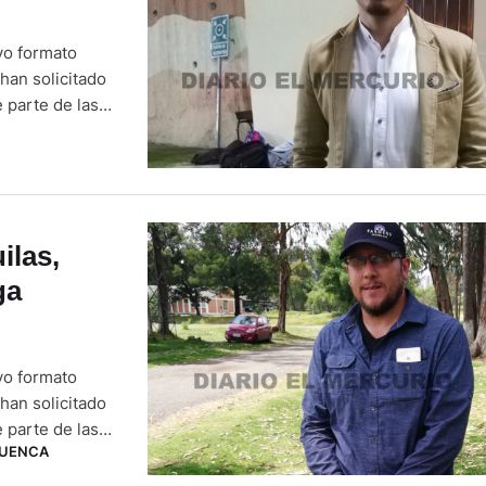
vo formato
han solicitado
 parte de las
 por la
 …
ilas,
ga
vo formato
han solicitado
 parte de las
CUENCA
 por la
 …