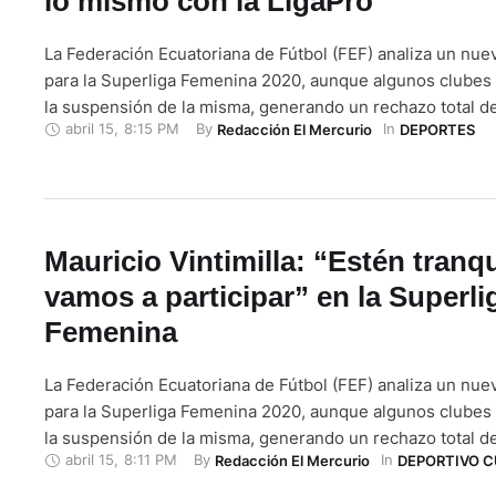
lo mismo con la LigaPro”
La Federación Ecuatoriana de Fútbol (FEF) analiza un nue
para la Superliga Femenina 2020, aunque algunos clubes 
la suspensión de la misma, generando un rechazo total de
abril 15
,
8:15 PM
By 
In 
Redacción El Mercurio
DEPORTES
involucradas. Dicen ser conscientes de la situación actual
pandemia del Covid 19, lo que no comulgan es la falta de
Mauricio Vintimilla: “Estén tranqu
vamos a participar” en la Superli
Femenina
La Federación Ecuatoriana de Fútbol (FEF) analiza un nue
para la Superliga Femenina 2020, aunque algunos clubes 
la suspensión de la misma, generando un rechazo total de
abril 15
,
8:11 PM
By 
In 
Redacción El Mercurio
DEPORTIVO 
involucradas. Dicen ser conscientes de la situación actual
pandemia del Covid 19, lo que no comulgan es la falta de