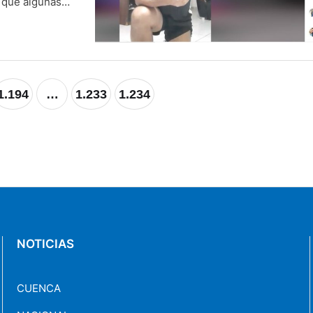
o que algunas
ama deportiva;
en radica …
1.194
…
1.233
1.234
NOTICIAS
CUENCA