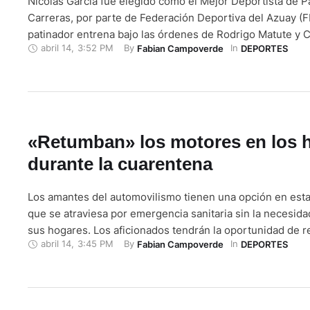
Nicolás García fue elegido como el Mejor Deportista de P
Carreras, por parte de Federación Deportiva del Azuay (F
patinador entrena bajo las órdenes de Rodrigo Matute y C
abril 14
,
3:52 PM
By 
In 
Fabian Campoverde
DEPORTES
Astudillo. El estudiante de la Unidad Educativa Rafael Bo
se puso muy contento cuando se enteró de la nominación
reconocimiento …
«Retumban» los motores en los 
durante la cuarentena
Los amantes del automovilismo tienen una opción en est
que se atraviesa por emergencia sanitaria sin la necesidad
sus hogares. Los aficionados tendrán la oportunidad de r
abril 14
,
3:45 PM
By 
In 
Fabian Campoverde
DEPORTES
momentos y recuerdos de carreras provinciales y nacional
la iniciativa de John Carreño, un apasionado al deporte t
indicó que …