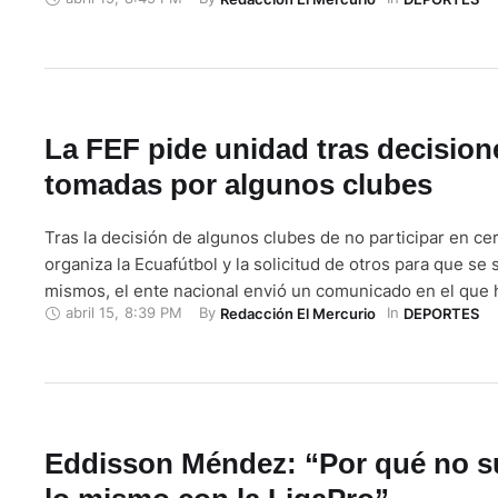
elección de su presidente tras la renuncia de Luis Chirib
pasado. “Hay que esperar las elecciones para ver qué dec
tomamos”, …
La FEF pide unidad tras decision
tomadas por algunos clubes
Tras la decisión de algunos clubes de no participar en c
organiza la Ecuafútbol y la solicitud de otros para que se
mismos, el ente nacional envió un comunicado en el que 
abril 15
,
8:39 PM
By 
In 
Redacción El Mercurio
DEPORTES
llamado a la unidad y recordó que siempre velará por el d
deportivo en todas sus disciplinas y …
Eddisson Méndez: “Por qué no s