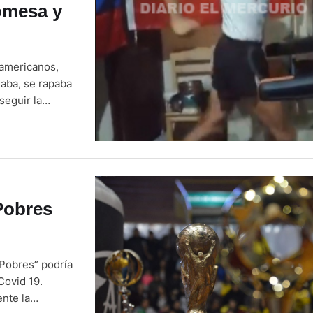
omesa y
namericanos,
naba, se rapaba
seguir la
la delegación.
 Pobres
 Pobres” podría
Covid 19.
nte la