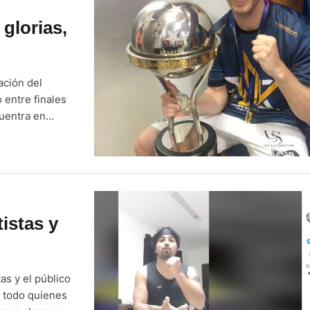
 glorias,
ación del
 entre finales
cuentra en
de que exista un
istas y
s y el público
e todo quienes