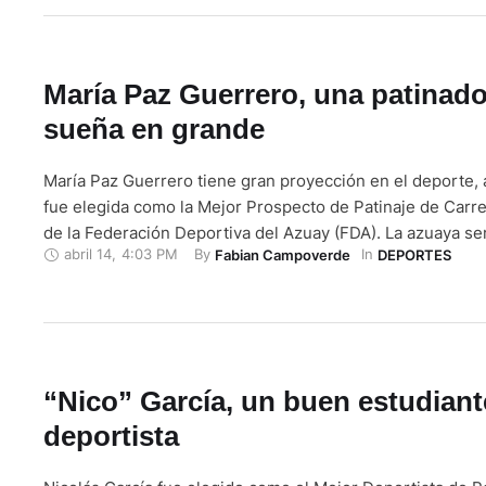
María Paz Guerrero, una patinad
sueña en grande
María Paz Guerrero tiene gran proyección en el deporte, 
fue elegida como la Mejor Prospecto de Patinaje de Carre
de la Federación Deportiva del Azuay (FDA). La azuaya s
abril 14
,
4:03 PM
By 
In 
Fabian Campoverde
DEPORTES
el Festival de Campeones, ceremonia que se encuentra 
debido a la emergencia sanitaria. “Me siento muy bien …
“Nico” García, un buen estudiant
deportista