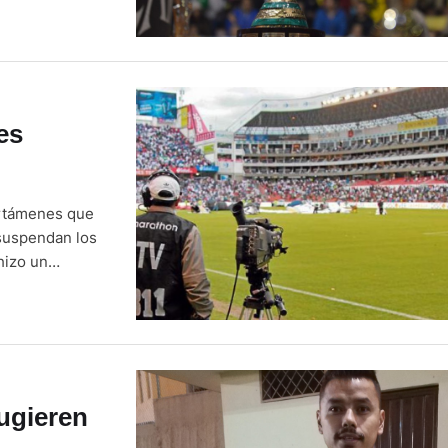
oga, en enero
isión
es
ertámenes que
 suspendan los
hizo un
esarrollo
ugieren