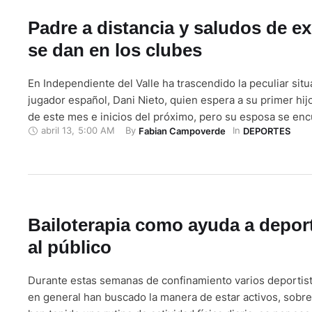
Padre a distancia y saludos de ex
se dan en los clubes
En Independiente del Valle ha trascendido la peculiar situ
jugador español, Dani Nieto, quien espera a su primer hijo
de este mes e inicios del próximo, pero su esposa se en
abril 13
,
5:00 AM
By 
In 
Fabian Campoverde
DEPORTES
Soria, España. Por tal motivo el jugador está a la espera 
vuelo que lo pueda llevar …
Bailoterapia como ayuda a deport
al público
Durante estas semanas de confinamiento varios deportista
en general han buscado la manera de estar activos, sobr