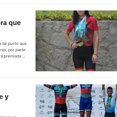
ora que
a tal punto que
ras, por parte
erá premiada en
suspendida
e y