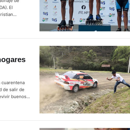
atinaje de
DA). El
ristian
rja confesó que
. “Es un
hogares
a cuarentena
 de salir de
evivir buenos
es, gracias a
uerca. John