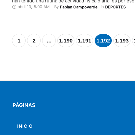
han tenido una rutina de actividad física diaria, es por es
abril 13
,
5:00 AM
By 
In 
Fabian Campoverde
DEPORTES
instituciones se han contactado con profesionales en la r
entre ellos está el cuencano Juan Carlos Maldonado, qui
1
2
…
1.190
1.191
1.192
1.193
PÁGINAS
INICIO