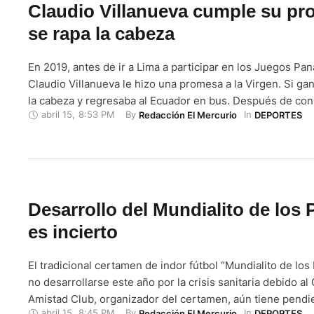
Claudio Villanueva cumple su pr
se rapa la cabeza
En 2019, antes de ir a Lima a participar en los Juegos Pa
Claudio Villanueva le hizo una promesa a la Virgen. Si ga
la cabeza y regresaba al Ecuador en bus. Después de con
abril 15
,
8:53 PM
By 
In 
Redacción El Mercurio
DEPORTES
presea dorada en 50 km, retornó en avión con el resto de 
“Voy a decirle …
Desarrollo del Mundialito de los
es incierto
El tradicional certamen de indor fútbol “Mundialito de los
no desarrollarse este año por la crisis sanitaria debido al 
Amistad Club, organizador del certamen, aún tiene pendie
abril 15
,
8:45 PM
By 
In 
Redacción El Mercurio
DEPORTES