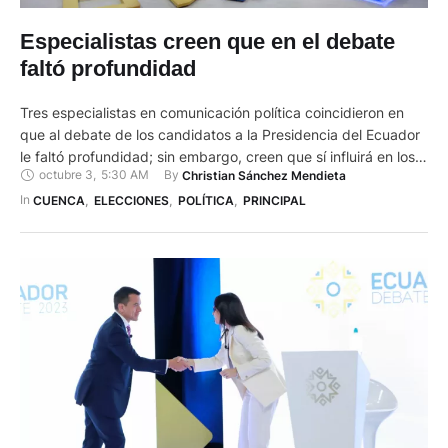
Especialistas creen que en el debate
faltó profundidad
Tres especialistas en comunicación política coincidieron en
que al debate de los candidatos a la Presidencia del Ecuador
le faltó profundidad; sin embargo, creen que sí influirá en los
octubre 3
,
5:30 AM
By 
Christian Sánchez Mendieta
indecisos para que decidan su voto. A criterio de Juan
Fernando Carranza, catedrático universitario y máster en
In 
CUENCA
,
ELECCIONES
,
POLÍTICA
,
PRINCIPAL
marketing, Luisa González se mostró más segura y
consistente …