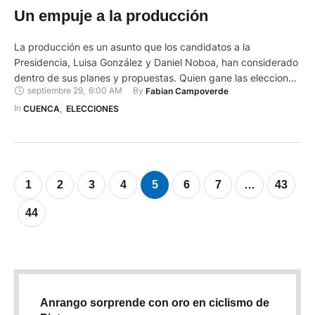
Un empuje a la producción
La producción es un asunto que los candidatos a la
Presidencia, Luisa González y Daniel Noboa, han considerado
dentro de sus planes y propuestas. Quien gane las elecciones
septiembre 29
,
6:00 AM
By 
Fabian Campoverde
el próximo 15 de octubre se encontrará con una tasa de
desempleo del 3,5 %, según cifras del Ministerio de
In 
CUENCA
,
ELECCIONES
Producción Comercio Exterior, Inversiones y Pesca, y …
1
2
3
4
5
6
7
…
43
44
Anrango sorprende con oro en ciclismo de