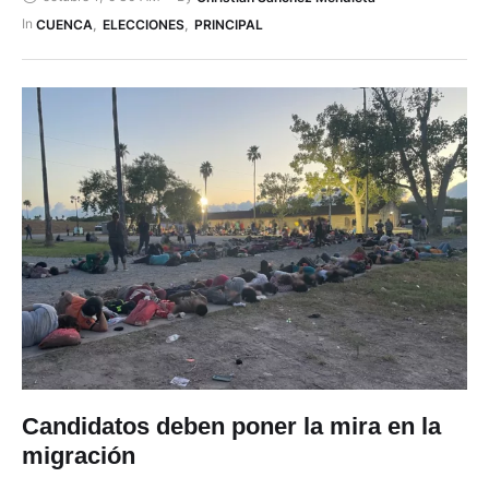
Presidente y Vicepresidente del Ecuador. Será en la Unidad
Educativa Manuela Garaicoa de Calderón y luego el
In 
CUENCA
,
ELECCIONES
,
PRINCIPAL
organismo electoral hará una prueba técnica …
Candidatos deben poner la mira en la
migración