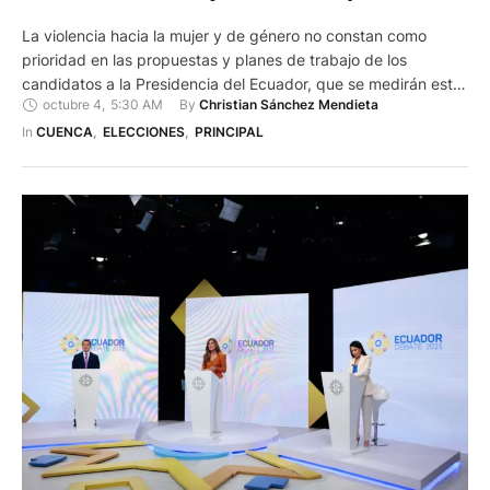
La violencia hacia la mujer y de género no constan como
prioridad en las propuestas y planes de trabajo de los
candidatos a la Presidencia del Ecuador, que se medirán este
octubre 4
,
5:30 AM
By 
Christian Sánchez Mendieta
15 de octubre. Especialistas consideran que hay que poner
freno a la violencia a la mujer. Y esto ha sido cuestionado por
In 
CUENCA
,
ELECCIONES
,
PRINCIPAL
colectivos y …