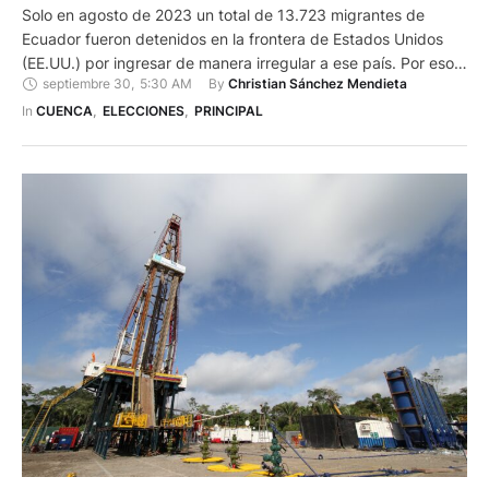
Solo en agosto de 2023 un total de 13.723 migrantes de
Ecuador fueron detenidos en la frontera de Estados Unidos
(EE.UU.) por ingresar de manera irregular a ese país. Por eso
septiembre 30
,
5:30 AM
By 
Christian Sánchez Mendieta
los candidatos deben poner la mira en la migración. En
agosto, pero de 2022, fueron 3.751 los compatriotas
In 
CUENCA
,
ELECCIONES
,
PRINCIPAL
retenidos por las patrullas fronterizas, que …