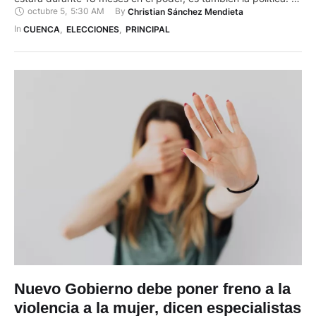
octubre 5
,
5:30 AM
By 
Christian Sánchez Mendieta
es que de esto dependerá en gran medida que tenga
gobernabilidad y apoyo de los diferentes sectores políticos y
In 
CUENCA
,
ELECCIONES
,
PRINCIPAL
sociales para cumplir con …
Nuevo Gobierno debe poner freno a la
violencia a la mujer, dicen especialistas