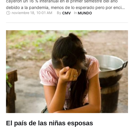
cayeron un 16 % interanual en el primer semestre del año
debido a la pandemia, menos de lo esperado pero por encima
noviembre 18
,
10:01 AM
By 
In 
CMV
MUNDO
de la media mundial, según un informe del Banco
Interamericano de Desarrollo (BID). El informe, llamado
Monitor de Comercio e Integración y que publica …
El país de las niñas esposas