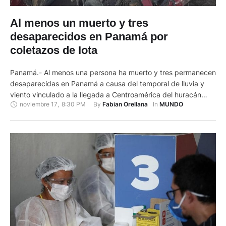
Al menos un muerto y tres
desaparecidos en Panamá por
coletazos de Iota
Panamá.- Al menos una persona ha muerto y tres permanecen
desaparecidas en Panamá a causa del temporal de lluvia y
viento vinculado a la llegada a Centroamérica del huracán
noviembre 17
,
8:30 PM
By 
In 
Fabian Orellana
MUNDO
Iota, informaron este martes fuentes oficiales. En uno de los
últimos boletines del Gobierno Nacional sobre el desarrollo de
la situación meteorológica en el país se …