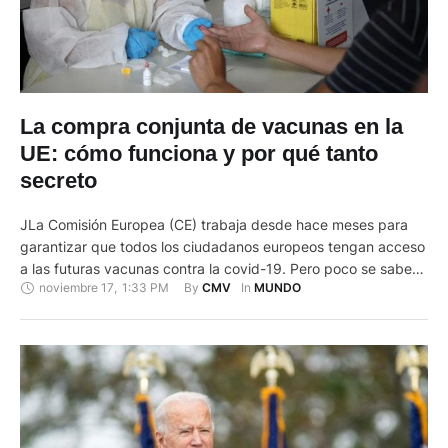
La compra conjunta de vacunas en la
UE: cómo funciona y por qué tanto
secreto
JLa Comisión Europea (CE) trabaja desde hace meses para
garantizar que todos los ciudadanos europeos tengan acceso
a las futuras vacunas contra la covid-19. Pero poco se sabe
noviembre 17
,
1:33 PM
By 
In 
CMV
MUNDO
de unos contratos con los laboratorios que, por su naturaleza,
son extremadamente confidenciales. Bruselas negocia con las
farmacéuticas que "desde el inicio cree que tenían potencial
para …