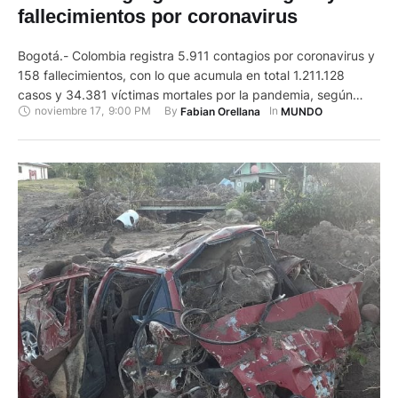
fallecimientos por coronavirus
Bogotá.- Colombia registra 5.911 contagios por coronavirus y
158 fallecimientos, con lo que acumula en total 1.211.128
casos y 34.381 víctimas mortales por la pandemia, según
noviembre 17
,
9:00 PM
By 
In 
Fabian Orellana
MUNDO
informó el Ministerio de Salud. En el boletín diario divulgado
por la entidad sanitaria aparecen 1.570 contagios en Bogotá,
ciudad a la que siguieron en cifras los departamentos de …