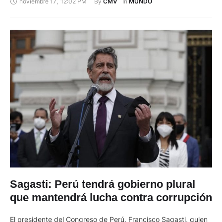
noviembre 17
,
12:02 PM
By 
In 
CMV
MUNDO
en el litoral Pacífico, ya degradado a categoría 1. Iota,
clasificado como un huracán "extremadamente peligroso",
dejó sin techo algunos de los principales edificios de Bilwi,
ciudad …
Sagasti: Perú tendrá gobierno plural
que mantendrá lucha contra corrupción
El presidente del Congreso de Perú, Francisco Sagasti, quien