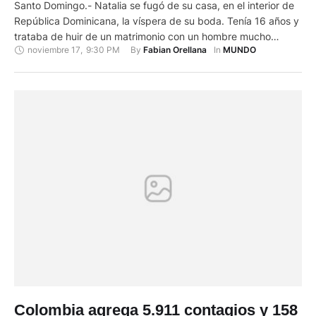
Santo Domingo.- Natalia se fugó de su casa, en el interior de
República Dominicana, la víspera de su boda. Tenía 16 años y
trataba de huir de un matrimonio con un hombre mucho
noviembre 17
,
9:30 PM
By 
In 
Fabian Orellana
MUNDO
mayor y al que no amaba. Pero su madre le dio caza, la llevó
a la iglesia y, mientras le colocaba la …
Colombia agrega 5.911 contagios y 158