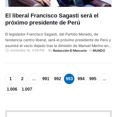
El liberal Francisco Sagasti será el
próximo presidente de Perú
El legislador Francisco Sagasti, del Partido Morado, de
tendencia centro-liberal, será el próximo presidente de Perú y
asumirá el vacío dejado tras la dimisión de Manuel Merino en
noviembre 16
,
3:09 PM
By 
In 
Redacción El Mercurio
MUNDO
medio de una grave crisis política y social que llevó a masivas
protestas ciudadanas en su país. Sagasti, de 76 años, fue
elegido por el Congreso para …
1
2
…
991
992
993
994
995
…
1.006
1.007