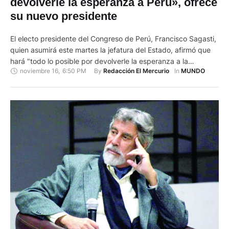
devolverle la esperanza a Perú», ofrece
su nuevo presidente
El electo presidente del Congreso de Perú, Francisco Sagasti,
quien asumirá este martes la jefatura del Estado, afirmó que
hará "todo lo posible por devolverle la esperanza a la
noviembre 16
,
6:50 PM
By 
In 
Redacción El Mercurio
MUNDO
ciudadanía" de su país, tras la grave crisis política y social
desatada durante la última semana. Luego de jurar como
presidente del Legislativo, el parlamentario liberal, …