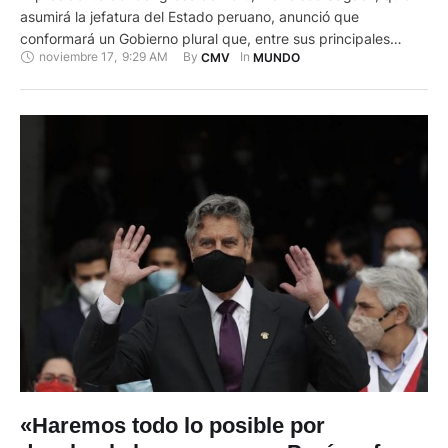
asumirá la jefatura del Estado peruano, anunció que
conformará un Gobierno plural que, entre sus principales
noviembre 17
,
9:29 AM
By 
In 
CMV
MUNDO
temas de gestión, mantendrá la lucha contra la corrupción,
una de las grandes exigencias de la ciudadanía. "Haré lo
mejor posible por responder a los desafíos y salir adelante",
declaró …
«Haremos todo lo posible por