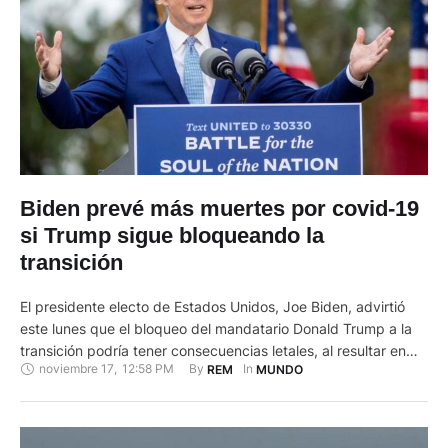
Biden prevé más muertes por covid-19
si Trump sigue bloqueando la
transición
El presidente electo de Estados Unidos, Joe Biden, advirtió
este lunes que el bloqueo del mandatario Donald Trump a la
transición podría tener consecuencias letales, al resultar en
noviembre 17
,
12:58 PM
By 
In 
REM
MUNDO
más muertes por covid-19 si sus equipos no se coordinan
para contener la pandemia y distribuir eficazmente una
vacuna. "Podría morir más gente si no nos coordinamos", …