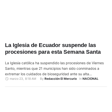
La Iglesia de Ecuador suspende las
procesiones para esta Semana Santa
La Iglesia católica ha suspendido las procesiones de Viernes
Santo, mientras que 21 municipios han sido conminados a
extremar los cuidados de bioseguridad ante su alta
marzo 23
,
8:18 AM
By 
In 
Redacción El Mercurio
NACIONAL
vulnerabilidad a la covid-19, informó este lunes el Comité de
Operaciones de Emergencia (COE) de Ecuador. Encargado de
atender la situación sanitaria en el país, el COE la abordó …