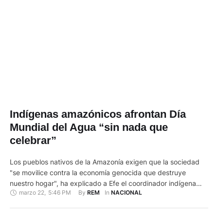
Indígenas amazónicos afrontan Día
Mundial del Agua “sin nada que
celebrar”
Los pueblos nativos de la Amazonía exigen que la sociedad
"se movilice contra la economía genocida que destruye
nuestro hogar", ha explicado a Efe el coordinador indígena
marzo 22
,
5:46 PM
By 
In 
REM
NACIONAL
Gregorio Díaz Mirabal con motivo del Día Mundial del Agua,
una fecha que afrontan “sin nada que celebrar”. El hecho de
“que haya tantos Días Mundiales a lo …