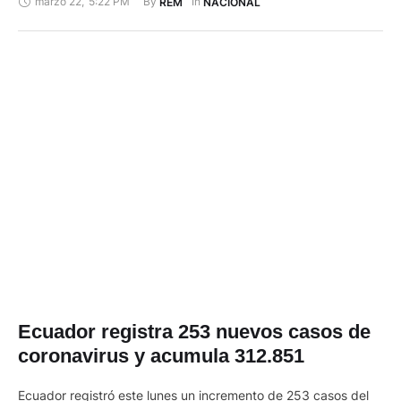
marzo 22
,
5:22 PM
By 
In 
REM
NACIONAL
la primera que queda al frente de esa institución en este país.
Mediante el decreto ejecutivo 1272, "el presidente, Lenín
Moreno, designó como comandante general …
Ecuador registra 253 nuevos casos de
coronavirus y acumula 312.851
Ecuador registró este lunes un incremento de 253 casos del