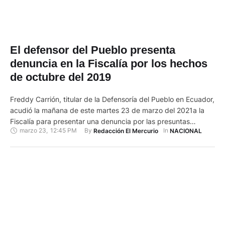
El defensor del Pueblo presenta
denuncia en la Fiscalía por los hechos
de octubre del 2019
Freddy Carrión, titular de la Defensoría del Pueblo en Ecuador,
acudió la mañana de este martes 23 de marzo del 2021a la
Fiscalía para presentar una denuncia por las presuntas
marzo 23
,
12:45 PM
By 
In 
Redacción El Mercurio
NACIONAL
vulneraciones a los derechos ciudadanos durante las
protestas de octubre de 2019. La denuncia tiene como base
el informe de la Comisión para la Verdad …