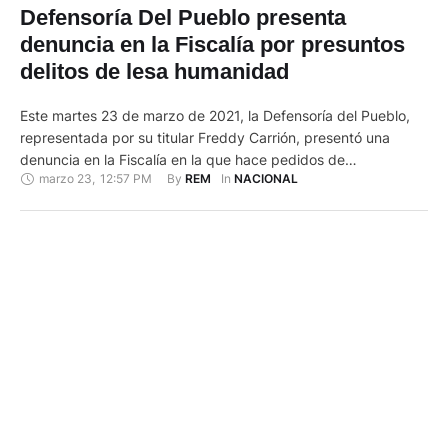
Defensoría Del Pueblo presenta
denuncia en la Fiscalía por presuntos
delitos de lesa humanidad
Este martes 23 de marzo de 2021, la Defensoría del Pueblo,
representada por su titular Freddy Carrión, presentó una
denuncia en la Fiscalía en la que hace pedidos de
marzo 23
,
12:57 PM
By 
In 
REM
NACIONAL
investigación por presuntos delitos de lesa humanidad. La
denuncia tiene como base el informe de la Comisión para la
Verdad y la Justicia sobre los hechos de …