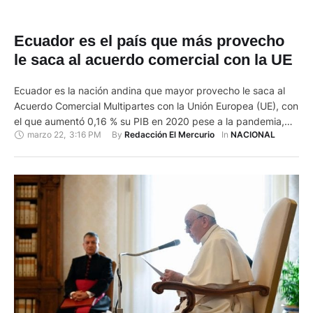
Ecuador es el país que más provecho
le saca al acuerdo comercial con la UE
Ecuador es la nación andina que mayor provecho le saca al
Acuerdo Comercial Multipartes con la Unión Europea (UE), con
el que aumentó 0,16 % su PIB en 2020 pese a la pandemia,
marzo 22
,
3:16 PM
By 
In 
Redacción El Mercurio
NACIONAL
reveló este lunes el embajador de la UE en el país, Charles-
Michel Geurts. En una comparecencia en la que dio a conocer
…