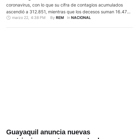
coronavirus, con lo que su cifra de contagios acumulados
ascendió a 312.851, mientras que los decesos suman 16.478,
marzo 22
,
4:38 PM
By 
In 
REM
NACIONAL
informó el Ministerio de Salud Pública en su reporte diario. Los
fallecimientos se reparten entre 11.664 confirmados, que deja
un total de 27 muertes más que ayer, …
Guayaquil anuncia nuevas