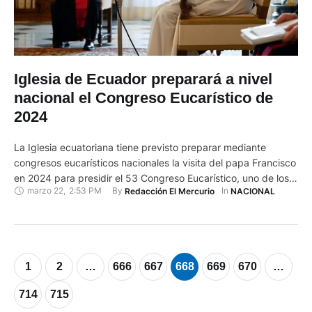
Iglesia de Ecuador preparará a nivel
nacional el Congreso Eucarístico de
2024
La Iglesia ecuatoriana tiene previsto preparar mediante
congresos eucarísticos nacionales la visita del papa Francisco
en 2024 para presidir el 53 Congreso Eucarístico, uno de los
marzo 22
,
2:53 PM
By 
In 
Redacción El Mercurio
NACIONAL
acontecimientos eclesiales de mayor relevancia católica.
"Corresponderá a la Iglesia del Ecuador determinar las fases
de la preparación pastoral del Congreso Eucarístico
Internacional por medio de Congresos eucarísticos nacionales
…
1
2
…
666
667
668
669
670
…
714
715