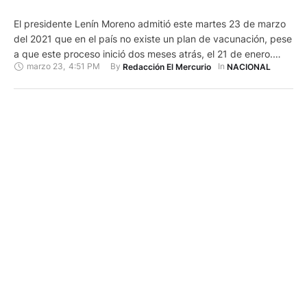
El presidente Lenín Moreno admitió este martes 23 de marzo
del 2021 que en el país no existe un plan de vacunación, pese
a que este proceso inició dos meses atrás, el 21 de enero.
marzo 23
,
4:51 PM
By 
In 
Redacción El Mercurio
NACIONAL
"Nosotros pensábamos que existía (un plan de vacunación)
porque en más de una ocasión se lo manifestó en los medios
…