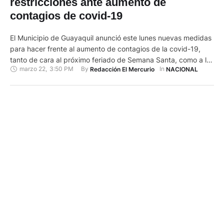
restricciones ante aumento de
contagios de covid-19
El Municipio de Guayaquil anunció este lunes nuevas medidas
para hacer frente al aumento de contagios de la covid-19,
tanto de cara al próximo feriado de Semana Santa, como a la
marzo 22
,
3:50 PM
By 
In 
Redacción El Mercurio
NACIONAL
celebración de la segunda vuelta presidencial del 11 de abril.
El director de gestión de Riesgos del Municipio guayaquileño,
Allan Hacay, dio a conocer …