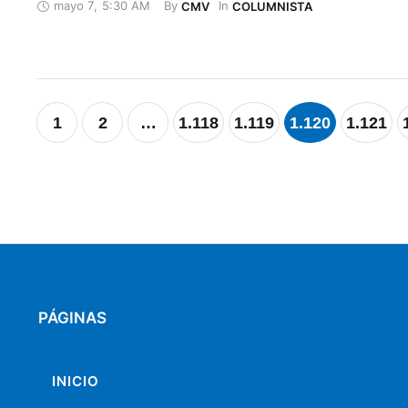
mayo 7
,
5:30 AM
By 
In 
CMV
COLUMNISTA
que será imposible detener. Alentar ese retorno con orde
los puestos de …
1
2
…
1.118
1.119
1.120
1.121
PÁGINAS
INICIO