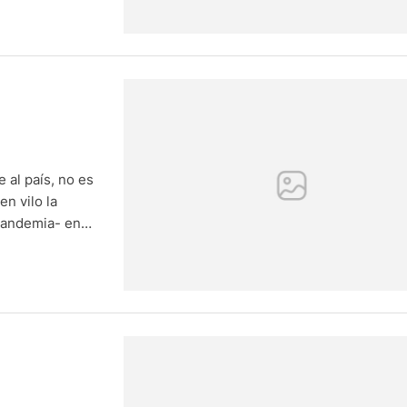
 al país, no es
n vilo la
 pandemia- en
El insustancial
ción de todo …