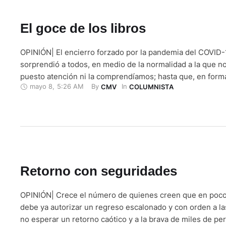
El goce de los libros
OPINIÓN| El encierro forzado por la pandemia del COVID-
sorprendió a todos, en medio de la normalidad a la que n
puesto atención ni la comprendíamos; hasta que, en forma
mayo 8
,
5:26 AM
By 
In 
CMV
COLUMNISTA
como si se tratara de un desastre natural que acaba de ar
nos hundimos en la oscuridad, abatidos por la …
Retorno con seguridades
OPINIÓN| Crece el número de quienes creen que en poco
debe ya autorizar un regreso escalonado y con orden a la
no esperar un retorno caótico y a la brava de miles de per