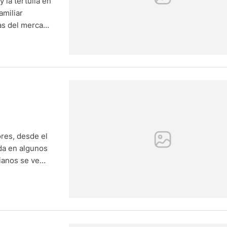
 la tertulia en
amiliar
as del mercado
 cambios que
res, desde el
da en algunos
rianos se ve
ión,
ra el beneficio