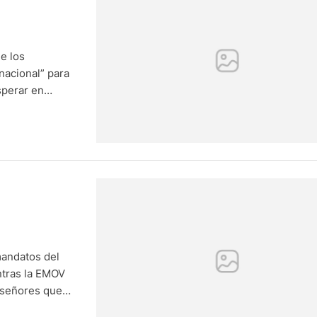
e los
 nacional” para
osperar en
e la oposición
tos que, en los
mandatos del
entras la EMOV
s señores que
 a multar a