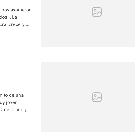
a hoy asomaron
dos: . La
bra, crece y da
o la identidad
nito de una
uy joven
íz de la huelga
 formaría un