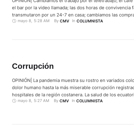
OPINIÓN| Cambiamos el trabajo por el teletrabajo; el café y
el bar por la video llamada; las dos horas de convivencia f
transmutaron por un 24-7 en casa; cambiamos las compr
mayo 8
,
5:28 AM
By 
In 
CMV
COLUMNISTA
y el comisariato por las plataformas online y el delivery;
configuran el primer estresor, conducente a un …
Corrupción
OPINIÓN| La pandemia muestra su rostro en variados colo
dolor humano hasta la más miserable corrupción registra
hospitales de la región costanera. La salud de los ecuato
mayo 8
,
5:27 AM
By 
In 
CMV
COLUMNISTA
agredida por el COVID-19 y por oscuras redes de corrupc
perfectamente organizadas para estafar y ganar dinero pa
personal. Es …