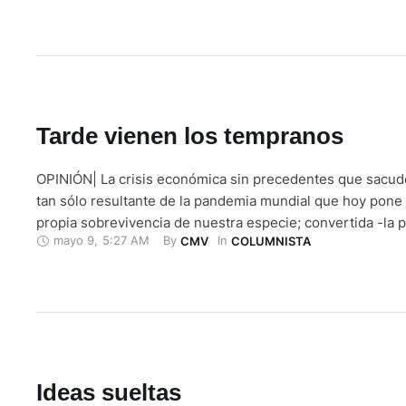
diestra y siniestra, sobre todo a los taxistas. La teoría …
Tarde vienen los tempranos
OPINIÓN| La crisis económica sin precedentes que sacude
tan sólo resultante de la pandemia mundial que hoy pone e
propia sobrevivencia de nuestra especie; convertida -la
mayo 9
,
5:27 AM
By 
In 
CMV
COLUMNISTA
el mañoso pretexto del sector financiero para justificarla. 
argumento se constituye no sólo en la palmaria demostra
Ideas sueltas