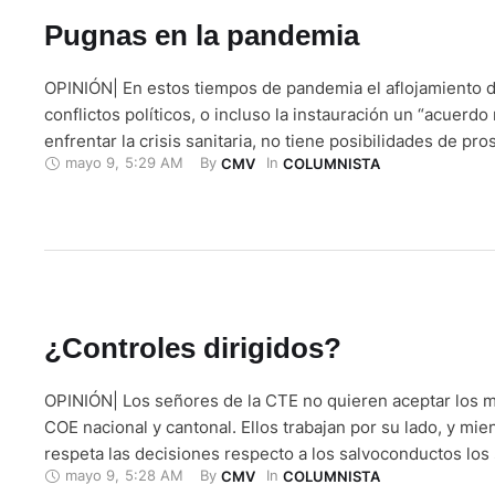
Pugnas en la pandemia
OPINIÓN| En estos tiempos de pandemia el aflojamiento d
conflictos políticos, o incluso la instauración un “acuerdo
enfrentar la crisis sanitaria, no tiene posibilidades de pr
mayo 9
,
5:29 AM
By 
In 
CMV
COLUMNISTA
Ecuador; más vale desde el Gobierno, y desde sectores d
política, se tiende a acentuar esos conflictos. Son conflic
últimos …
¿Controles dirigidos?
OPINIÓN| Los señores de la CTE no quieren aceptar los 
COE nacional y cantonal. Ellos trabajan por su lado, y mi
respeta las decisiones respecto a los salvoconductos lo
mayo 9
,
5:28 AM
By 
In 
CMV
COLUMNISTA
generalmente pasan en los sectores periféricos empiezan