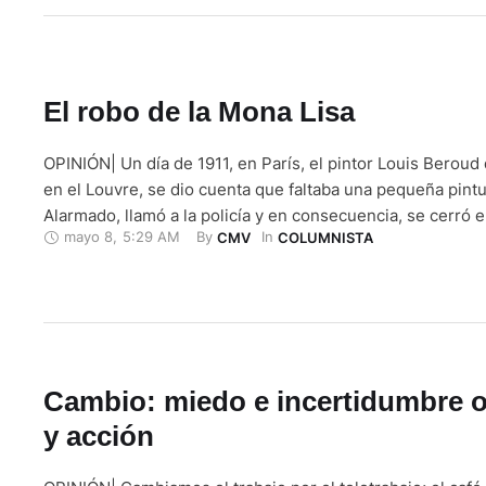
El robo de la Mona Lisa
OPINIÓN| Un día de 1911, en París, el pintor Louis Beroud
en el Louvre, se dio cuenta que faltaba una pequeña pintu
Alarmado, llamó a la policía y en consecuencia, se cerró 
mayo 8
,
5:29 AM
By 
In 
CMV
COLUMNISTA
empezaron las investigaciones. Descubrieron que la pintu
robada hace dos días, pero aún …
Cambio: miedo e incertidumbre o,
y acción