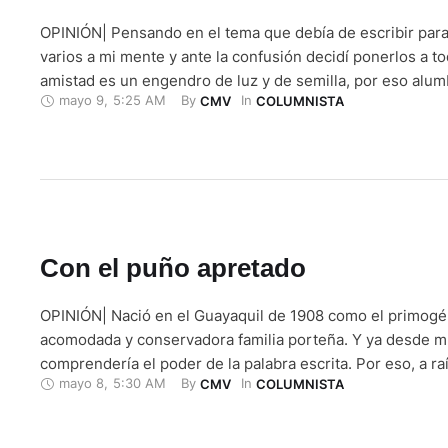
OPINIÓN| Pensando en el tema que debía de escribir par
varios a mi mente y ante la confusión decidí ponerlos a to
amistad es un engendro de luz y de semilla, por eso alum
mayo 9
,
5:25 AM
By 
In 
CMV
COLUMNISTA
buenos frutos. . Con secretos y sabores de cocina se form
de …
Con el puño apretado
OPINIÓN| Nació en el Guayaquil de 1908 como el primogé
acomodada y conservadora familia porteña. Y ya desde m
comprendería el poder de la palabra escrita. Por eso, a ra
mayo 8
,
5:30 AM
By 
In 
CMV
COLUMNISTA
y la masacre de los trabajadores en el Guayaquil de 1922,
grupo de escritores que harían de …