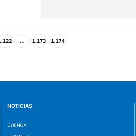
n, es defender
1.122
…
1.173
1.174
NOTICIAS
CUENCA