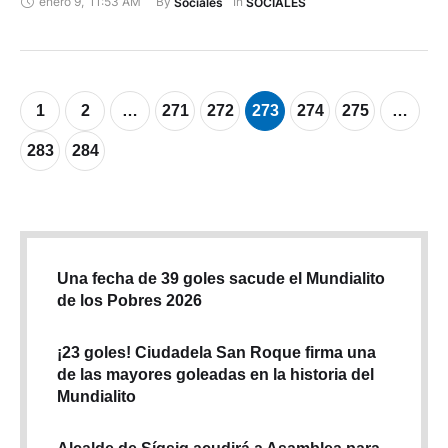
enero 9
,
11:53 AM
By 
In 
Sociales
SOCIALES
1
2
…
271
272
273
274
275
…
283
284
Una fecha de 39 goles sacude el Mundialito
de los Pobres 2026
¡23 goles! Ciudadela San Roque firma una
de las mayores goleadas en la historia del
Mundialito