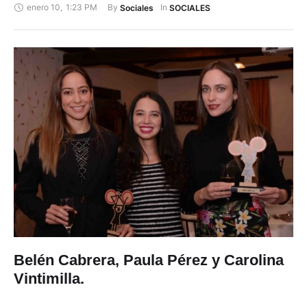
enero 10
,
1:23 PM
By 
In 
Sociales
SOCIALES
Belén Cabrera, Paula Pérez y Carolina
Vintimilla.