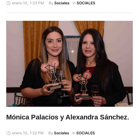
enero 10
,
1:23 PM
By 
In 
Sociales
SOCIALES
Mónica Palacios y Alexandra Sánchez.
enero 10
,
1:22 PM
By 
In 
Sociales
SOCIALES