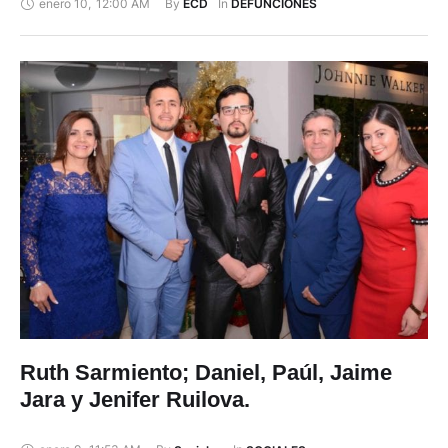
enero 10
,
12:00 AM
By 
In 
ECD
DEFUNCIONES
De Bondad Y Generosidad, Ayudaste Siempre Al Prójimo Sin
Esperar Nada A Cambio. Tus Huellas Y Ejemplo Quedarán
Grabados En Nuestros Corazones”. Descansa En La …
Ruth Sarmiento; Daniel, Paúl, Jaime
Jara y Jenifer Ruilova.