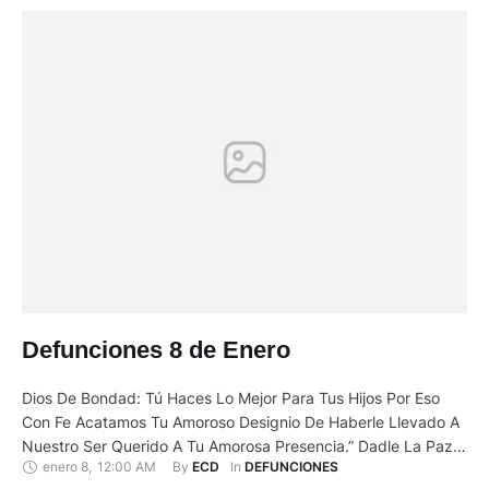
Defunciones 8 de Enero
Dios De Bondad: Tú Haces Lo Mejor Para Tus Hijos Por Eso
Con Fe Acatamos Tu Amoroso Designio De Haberle Llevado A
Nuestro Ser Querido A Tu Amorosa Presencia.” Dadle La Paz Y
enero 8
,
12:00 AM
By 
In 
ECD
DEFUNCIONES
El Gozo Eterno A Quien En Vida Fue El Sr. Abg.: Jhonny