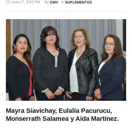
2019
enero 7
,
9:05 PM
By 
In 
CMV
SUPLEMENTOS
Mayra Siavichay, Eulalia Pacurucu,
Monserrath Salamea y Aida Martínez.