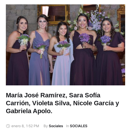
María José Ramírez, Sara Sofía
Carrión, Violeta Silva, Nicole García y
Gabriela Apolo.
enero 8
,
1:52 PM
By 
In 
Sociales
SOCIALES