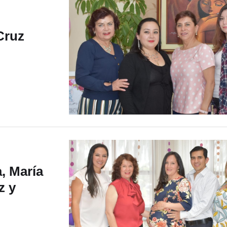
Cruz
, María
z y