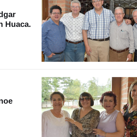
dgar
n Huaca.
Enoe