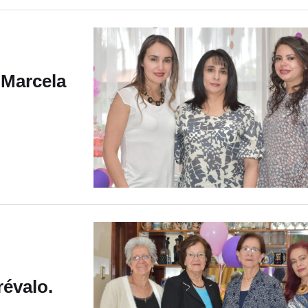
 Marcela
révalo.