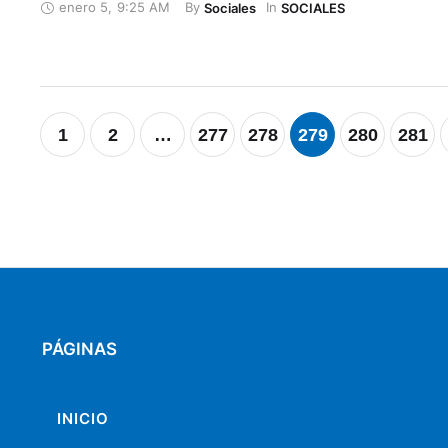
enero 5
,
9:25 AM
By 
In 
Sociales
SOCIALES
1
2
…
277
278
279
280
281
PÁGINAS
INICIO