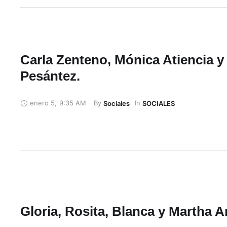
Carla Zenteno, Mónica Atiencia y
Pesántez.
enero 5
,
9:35 AM
By 
In 
Sociales
SOCIALES
Gloria, Rosita, Blanca y Martha A