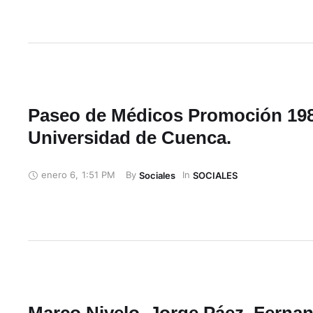
Paseo de Médicos Promoción 198
Universidad de Cuenca.
enero 6
,
1:51 PM
By 
In 
Sociales
SOCIALES
Marco Nivelo, Jorge Páez, Ferna