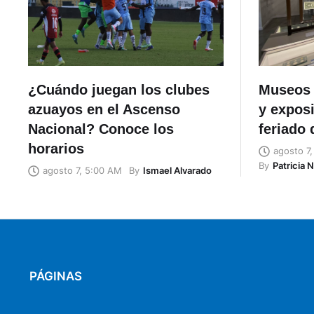
¿Cuándo juegan los clubes
Museos 
azuayos en el Ascenso
y exposi
Nacional? Conoce los
feriado 
horarios
agosto 7
By
Patricia 
By
Ismael Alvarado
agosto 7, 5:00 AM
PÁGINAS