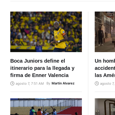
Boca Juniors define el
Un hombr
itinerario para la llegada y
accident
firma de Enner Valencia
las Amé
By
Martin Alvarez
agosto 7, 7:51 AM
agosto 7