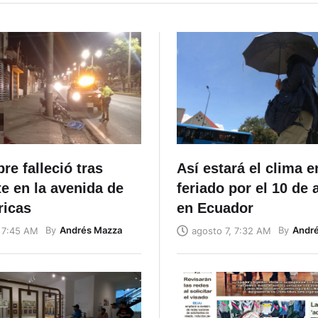
e falleció tras
Así estará el clima e
e en la avenida de
feriado por el 10 de
ricas
en Ecuador
By
Andrés Mazza
By
Andr
, 7:45 AM
agosto 7, 7:32 AM