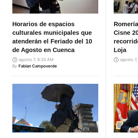
Horarios de espacios
Romería 
culturales municipales que
Cisne 20
atenderán el Feriado del 10
recorrid
de Agosto en Cuenca
Loja
agosto 7, 8:20 AM
agosto 7
By
Fabian Campoverde