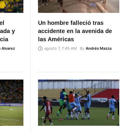
el
Un hombre falleció tras
gada y
accidente en la avenida de
cia
las Américas
n Alvarez
By
Andrés Mazza
agosto 7, 7:45 AM