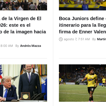
de la Virgen de El
Boca Juniors define 
26: este es el
itinerario para la lle
o de la imagen hacia
firma de Enner Valen
By
Marti
agosto 7, 7:51 AM
By
Andrés Mazza
, 8:00 AM