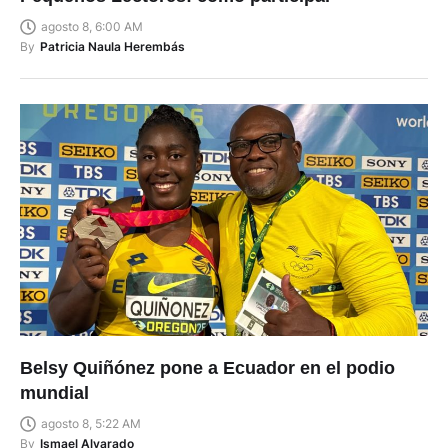
agosto 8, 6:00 AM
By
Patricia Naula Herembás
Belsy Quiñónez pone a Ecuador en el podio
mundial
agosto 8, 5:22 AM
By
Ismael Alvarado