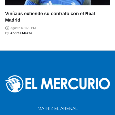
Vinícius extiende su contrato con el Real
Madrid
agosto 6, 1:29 PM
By
Andrés Mazza
MATRIZ EL ARENAL