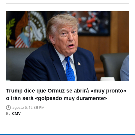
Trump dice que Ormuz se abrirá «muy pronto»
o Irán será «golpeado muy duramente»
agosto 5, 12:36 PM
By
CMV