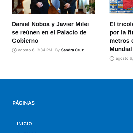
Daniel Noboa y Javier Milei
El trico
se reúnen en el Palacio de
por la f
Gobierno
metros c
Mundial
By
Sandra Cruz
agosto 6, 3:34 PM
agosto 6
PÁGINAS
INICIO