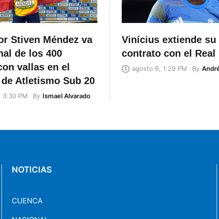
lor Stiven Méndez va
Vinícius extiende su
inal de los 400
contrato con el Real
on vallas en el
By
Andr
agosto 6, 1:29 PM
 de Atletismo Sub 20
By
Ismael Alvarado
, 3:30 PM
NOTICIAS
CUENCA