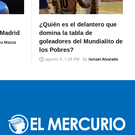
¿Quién es el delantero que
 Madrid
domina la tabla de
goleadores del Mundialito de
és Mazza
los Pobres?
By
Ismael Alvarado
agosto 6, 1:28 PM