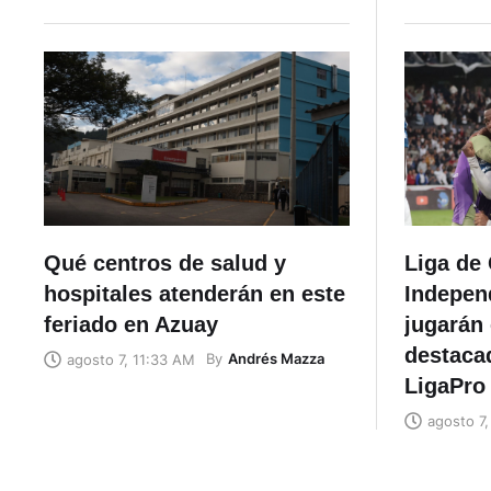
Qué centros de salud y
Liga de 
hospitales atenderán en este
Independ
feriado en Azuay
jugarán 
destacad
By
Andrés Mazza
agosto 7, 11:33 AM
LigaPro
agosto 7,