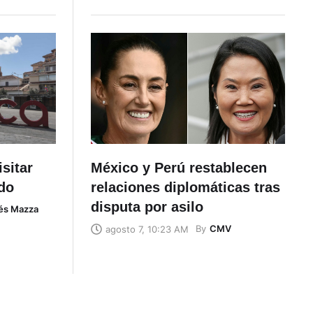
sitar
México y Perú restablecen
ado
relaciones diplomáticas tras
disputa por asilo
és Mazza
By
CMV
agosto 7, 10:23 AM