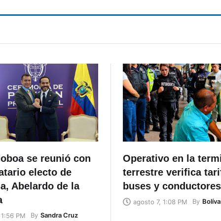
Noboa se reunió con
Operativo en la term
tario electo de
terrestre verifica tari
a, Abelardo de la
buses y conductores
a
By
Bolíva
agosto 7, 1:08 PM
By
Sandra Cruz
 1:56 PM