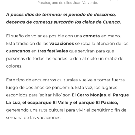
Volar una cometa es una de las distracciones de niños en el parque El
Paraíso, uno de ellos Juan Valverde.
A pocos días de terminar el periodo de descanso,
decenas de cometas surcarán los cielos de Cuenca.
El sueño de volar es posible con una
cometa
en mano.
Esta tradición de las
vacaciones
se roba la atención de los
cuencanos
en
tres festivales
que servirán para que
personas de todas las edades le den al cielo un matiz de
colores.
Este tipo de encuentros culturales vuelve a tomar fuerza
luego de dos años de pandemia. Esta vez, los lugares
escogidos para ‘soltar hilo’ son
El Cerro Monjas
, el
Parque
La Luz
,
el ecoparque El Valle y el parque El Paraíso,
generando una ruta cultural para vivir el penúltimo fin de
semana de las vacaciones.