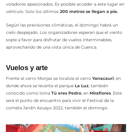
Este sitio es uno de los que mejor viento tiene, apto para
voladores apasionados. Es posible acceder a este lugar en
vehículo. Solo los últimos
200 metros se llegan a pie.
Según las previsiones climáticas, el domingo habrá un
cielo despejado. Los organizadores esperan que el viento
sople a favor para disfrutar de vuelos interminables,
aprovechando de una vista única de Cuenca.
Vuelos y arte
Frente al cerro Monjas se localiza el cerro
Yanacauri
, en
donde ahora se levanta el parque
La Luz
, también
conocido como loma
Tú
eres
Pedro
, en
Miraflores
. Este
será el punto de encuentro para vivir el Festival de la
cometa Jardín Azuayo 2022, también el domingo.