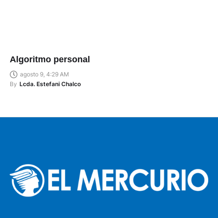
Algoritmo personal
agosto 9, 4:29 AM
By
Lcda. Estefani Chalco