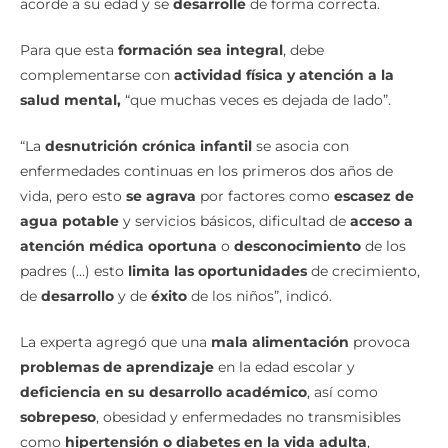
acorde a su edad y se
desarrolle
de forma correcta.
Para que esta
formación sea integral
, debe
complementarse con
actividad física y
atención a la
salud mental,
“que muchas veces es dejada de lado”.
“La
desnutrición crónica infantil
se asocia con
enfermedades continuas en los primeros dos años de
vida, pero esto
se agrava
por factores como
escasez de
agua potable
y servicios básicos, dificultad de
acceso a
atención médica oportuna
o
desconocimiento
de los
padres (…) esto
limita las oportunidades
de crecimiento,
de
desarrollo
y de
éxito
de los niños”, indicó.
La experta agregó que una
mala alimentación
provoca
problemas de aprendizaje
en la edad escolar y
deficiencia en su desarrollo académico
, así como
sobrepeso
, obesidad y enfermedades no transmisibles
como
hipertensión o diabetes en la vida adulta
,