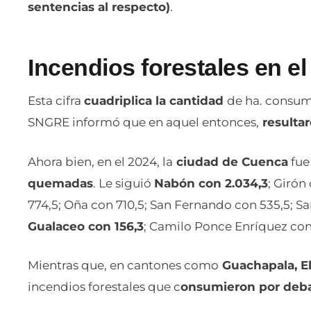
sentencias al respecto)
.
Incendios forestales en e
Esta cifra
cuadriplica la cantidad
de ha. consumi
SNGRE informó que en aquel entonces,
resultar
Ahora bien, en el 2024, la
ciudad de Cuenca
fue
quemadas
. Le siguió
Nabón con 2.034,3
; Girón
774,5; Oña con 710,5; San Fernando con 535,5; San
Gualaceo con 156,3
; Camilo Ponce Enríquez con
Mientras que, en cantones como
Guachapala, El
incendios forestales que c
onsumieron por debaj