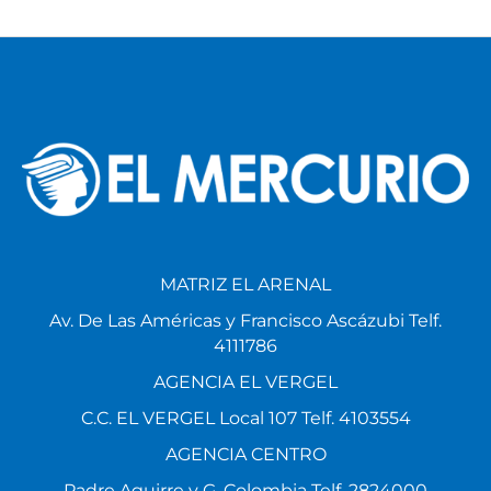
MATRIZ EL ARENAL
Av. De Las Américas y Francisco Ascázubi Telf.
4111786
AGENCIA EL VERGEL
C.C. EL VERGEL Local 107 Telf. 4103554
AGENCIA CENTRO
Padre Aguirre y G. Colombia Telf. 2824000