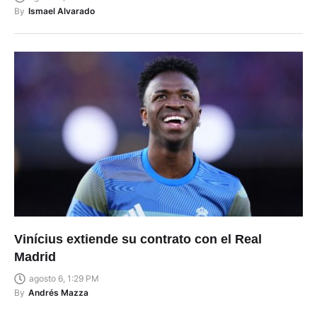
By
Ismael Alvarado
Vinícius extiende su contrato con el Real
Madrid
agosto 6, 1:29 PM
By
Andrés Mazza