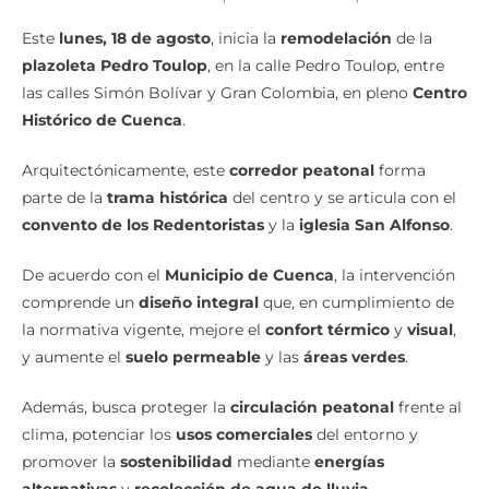
Este
lunes, 18 de agosto
, inicia la
remodelación
de la
plazoleta Pedro Toulop
, en la calle Pedro Toulop, entre
las calles Simón Bolívar y Gran Colombia, en pleno
Centro
Histórico de Cuenca
.
Arquitectónicamente, este
corredor peatonal
forma
parte de la
trama histórica
del centro y se articula con el
convento de los Redentoristas
y la
iglesia San Alfonso
.
De acuerdo con el
Municipio de Cuenca
, la intervención
comprende un
diseño integral
que, en cumplimiento de
la normativa vigente, mejore el
confort térmico
y
visual
,
y aumente el
suelo permeable
y las
áreas verdes
.
Además, busca proteger la
circulación peatonal
frente al
clima, potenciar los
usos comerciales
del entorno y
promover la
sostenibilidad
mediante
energías
alternativas
y
recolección de agua de lluvia
.