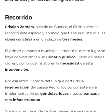
Recorrido
Cristian Zamora
, alcalde de Cuenca, el último viernes
recorrió este espacio y anunció que tiene previsto que las
obras concluyan
en un plazo de
tres meses
.
El primer personero municipal lamentó que este lugar se
haya convertido “en un
urinario público
… lleno de malos
olores”, por lo que insistió en la
necesidad
de esta
intervención
.
Por esa razón, Zamora detalló que parte de la
regeneración
del pasaje Pedro Toulop consiste en la
implementación de
góndolas
,
luces
, nuevas
bancas
y
otra
infraestructura
.
“Espero que, luego de los tres meses que se prevé la
intervención, este espacio se llene de
gente
… algo similar