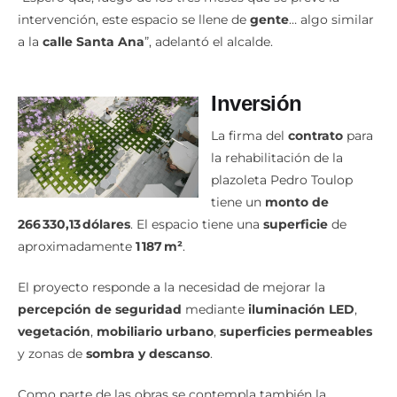
a la
calle Santa Ana
”, adelantó el alcalde.
Inversión
La firma del
contrato
para
la rehabilitación de la
plazoleta Pedro Toulop
tiene un
monto de
266 330,13 dólares
. El espacio tiene una
superficie
de
aproximadamente
1 187 m²
.
El proyecto responde a la necesidad de mejorar la
percepción de seguridad
mediante
iluminación LED
,
vegetación
,
mobiliario urbano
,
superficies permeables
y zonas de
sombra y descanso
.
Como parte de las obras se contempla también la
incorporación de
tecnologías sostenibles
, como
paneles