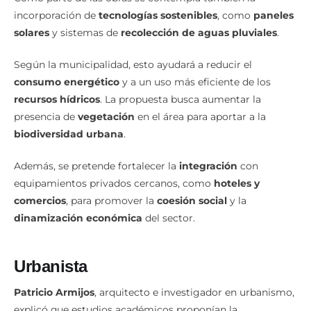
solares
y sistemas de
recolección de aguas pluviales
.
Según la municipalidad, esto ayudará a reducir el
consumo energético
y a un uso más eficiente de los
recursos hídricos
. La propuesta busca aumentar la
presencia de
vegetación
en el área para aportar a la
biodiversidad urbana
.
Además, se pretende fortalecer la
integración
con
equipamientos privados cercanos, como
hoteles y
comercios
, para promover la
coesión social
y la
dinamización económica
del sector.
Urbanista
Patricio Armijos
, arquitecto e investigador en urbanismo,
explicó que estudios académicos proponían la
revitalización
de este espacio mediante proyectos de