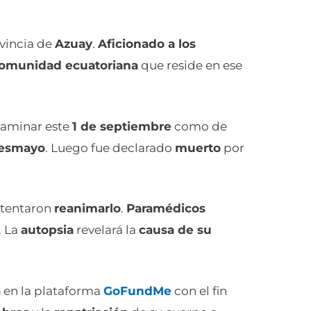
ovincia de
Azuay
.
Aficionado a los
omunidad ecuatoriana
que reside en ese
 caminar este
1 de septiembre
como de
esmayo
. Luego fue declarado
muerto
por
ntentaron
reanimarlo
.
Paramédicos
. La
autopsia
revelará la
causa de su
a
en la plataforma
GoFundMe
con el fin