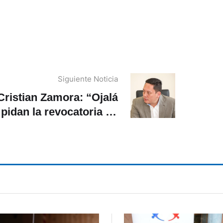
Siguiente Noticia
Cristian Zamora: “Ojalá
pidan la revocatoria de
los cuatro asambleístas
e le dieron la espalda a
Cuenca”