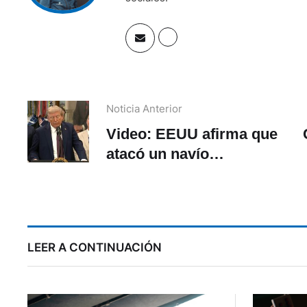
Noticia Anterior
Video: EEUU afirma que
atacó un navío
narcotraficante
proveniente de Venezuela
qu
LEER A CONTINUACIÓN