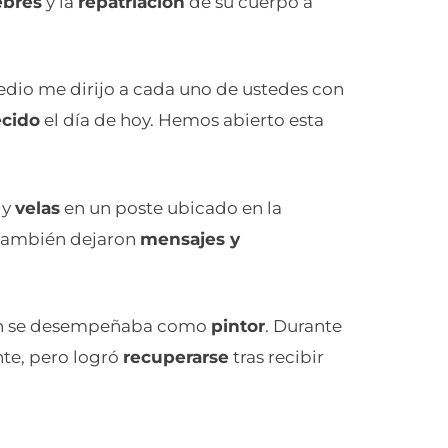
ebres
y la
repatriación
de su cuerpo a
medio me dirijo a cada uno de ustedes con
ecido
el día de hoy. Hemos abierto esta
y
velas
en un poste ubicado en la
 también dejaron
mensajes y
n se desempeñaba como
pintor
. Durante
e, pero logró
recuperarse
tras recibir