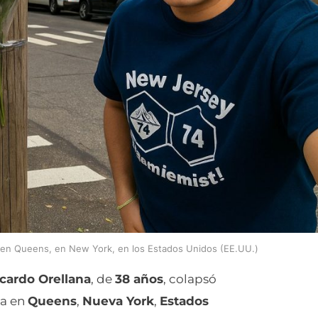
e en Queens, en New York, en los Estados Unidos (EE.UU.)
cardo Orellana
, de
38 años
, colapsó
sa en
Queens
,
Nueva York
,
Estados