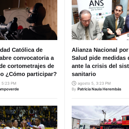
dad Católica de
Alianza Nacional por
abre convocatoria a
Salud pide medidas 
 de cortometrajes de
ante la crisis del si
o ¿Cómo participar?
sanitario
, 5:23 PM
agosto 5, 3:23 PM
ampoverde
By
Patricia Naula Herembás