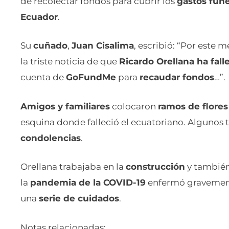
de recolectar fondos para cubrir los
gastos fún
Ecuador
.
Su
cuñado
,
Juan Cisalima
, escribió: “Por este 
la triste noticia de que
Ricardo Orellana ha fall
cuenta de
GoFundMe
para
recaudar fondos
…”.
Amigos y familiares
colocaron
ramos de flores
esquina donde falleció el ecuatoriano. Algunos
condolencias
.
Orellana trabajaba en la
construcción
y tambié
la
pandemia de la COVID-19
enfermó gravement
una
serie de cuidados
.
Notas relacionadas: