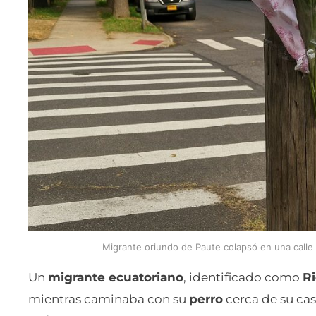
Migrante oriundo de Paute colapsó en una call
Un
migrante ecuatoriano
, identificado como
Ri
mientras caminaba con su
perro
cerca de su ca